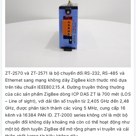
ZT-2570 và ZT-2571 là bộ chuyển đổi RS-232, RS-485 và
Ethernet sang mạng không dây ZigBee kích thước nhỏ dựa
trên tiêu chuẩn IEEE802.15.4. Đường truyền thông thường
của các sản phẩm ZigBee dòng ICP DAS ZT là 700 mét (LOS
– Line of sight), với dải tần số truyền từ 2,405 GHz đến 2,48
GHz, được phân tách thành các vùng 5 MHz, cung cấp 16
kênh và 16384 PAN ID. ZT-2000 series không chỉ là một bộ
chuyển đổi không dây khoảng mà còn có thể hoạt động như
một bộ định tuyến ZigBee để mở rộng phạm vi truyền và cải
thiện chất lượng tín hiệu không dây.