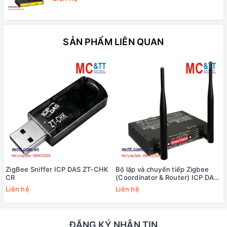
SẢN PHẨM LIÊN QUAN
ZigBee Sniffer ICP DAS ZT-CHK
Bộ lặp và chuyển tiếp Zigbee
CR
(Coordinator & Router) ICP DAS
ZT-2530M CR
Liên hệ
Liên hệ
ĐĂNG KÝ NHẬN TIN