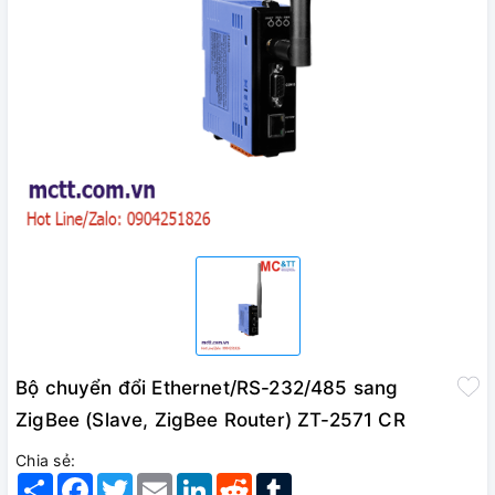
Bộ chuyển đổi Ethernet/RS-232/485 sang
ZigBee (Slave, ZigBee Router) ZT-2571 CR
Chia sẻ:
Share
Facebook
Twitter
Email
LinkedIn
Reddit
Tumblr