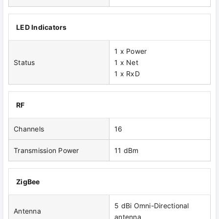
LED Indicators
1 x Power
Status
1 x Net
1 x RxD
RF
Channels
16
Transmission Power
11 dBm
ZigBee
5 dBi Omni-Directional
Antenna
antenna