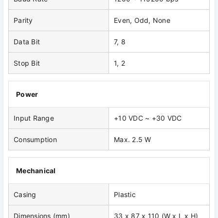
Parity
Even, Odd, None
Data Bit
7, 8
Stop Bit
1, 2
Power
Input Range
+10 VDC ~ +30 VDC
Consumption
Max. 2.5 W
Mechanical
Casing
Plastic
Dimensions (mm)
33 x 87 x 110 (W x L x H)