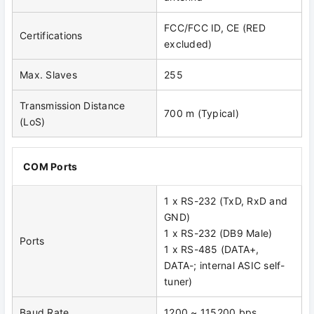
FCC/FCC ID, CE (RED
Certifications
excluded)
Max. Slaves
255
Transmission Distance
700 m (Typical)
(LoS)
COM Ports
1 x RS-232 (TxD, RxD and
GND)
1 x RS-232 (DB9 Male)
Ports
1 x RS-485 (DATA+,
DATA-; internal ASIC self-
tuner)
Baud Rate
1200 ~ 115200 bps