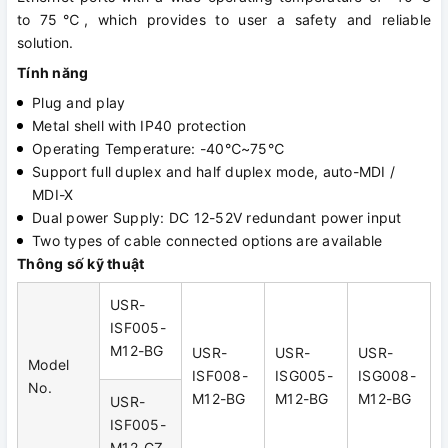
to 75℃, which provides to user a safety and reliable
solution.
Tính năng
Plug and play
Metal shell with IP40 protection
Operating Temperature: -40℃~75℃
Support full duplex and half duplex mode, auto-MDI /
MDI-X
Dual power Supply: DC 12-52V redundant power input
Two types of cable connected options are available
Thông số kỹ thuật
USR-
ISF005-
M12-BG
USR-
USR-
USR-
Model
ISF008-
ISG005-
ISG008-
No.
M12-BG
M12-BG
M12-BG
USR-
ISF005-
M12-CZ