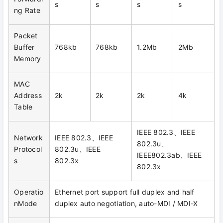
s
s
s
s
ng Rate
Packet
Buffer
768kb
768kb
1.2Mb
2Mb
Memory
MAC
Address
2k
2k
2k
4k
Table
IEEE 802.3、IEEE
Network
IEEE 802.3、IEEE
802.3u、
Protocol
802.3u、IEEE
IEEE802.3ab、IEEE
s
802.3x
802.3x
Operatio
Ethernet port support full duplex and half
nMode
duplex auto negotiation, auto-MDI / MDI-X