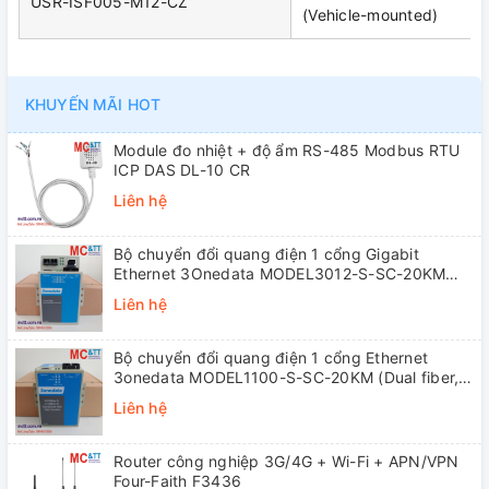
USR-ISF005-M12-CZ
(Vehicle-mounted)
KHUYẾN MÃI HOT
Module đo nhiệt + độ ẩm RS-485 Modbus RTU
ICP DAS DL-10 CR
Liên hệ
Bộ chuyển đổi quang điện 1 cổng Gigabit
Ethernet 3Onedata MODEL3012-S-SC-20KM
(Dual fiber, Single-mode, SC, 20KM)
Liên hệ
Bộ chuyển đổi quang điện 1 cổng Ethernet
3onedata MODEL1100-S-SC-20KM (Dual fiber,
Single-mode, SC, 20KM)
Liên hệ
Router công nghiệp 3G/4G + Wi-Fi + APN/VPN
Four-Faith F3436