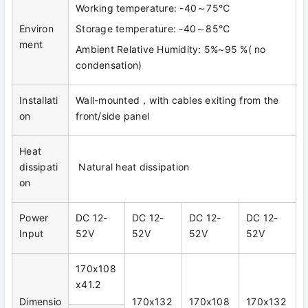
Working temperature: -40～75℃
Environ
Storage temperature: -40～85℃
ment
Ambient Relative Humidity: 5%~95 %( no
condensation)
Installati
Wall-mounted，with cables exiting from the
on
front/side panel
Heat
dissipati
Natural heat dissipation
on
Power
DC 12-
DC 12-
DC 12-
DC 12-
Input
52V
52V
52V
52V
170x108
x41.2
Dimensio
170x132
170x108
170x132