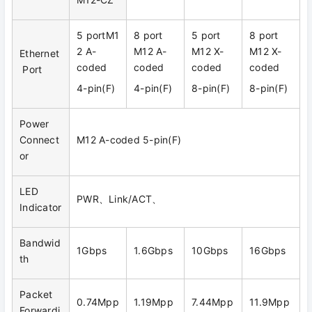
5 portM1
8 port
5 port
8 port
2 A-
M12 A-
M12 X-
M12 X-
Ethernet
coded
coded
coded
coded
Port
4-pin(F)
4-pin(F)
8-pin(F)
8-pin(F)
Power
Connect
M12 A-coded 5-pin(F)
or
LED
PWR、Link/ACT、
Indicator
Bandwid
1Gbps
1.6Gbps
10Gbps
16Gbps
th
Packet
0.74Mpp
1.19Mpp
7.44Mpp
11.9Mpp
Forwardi