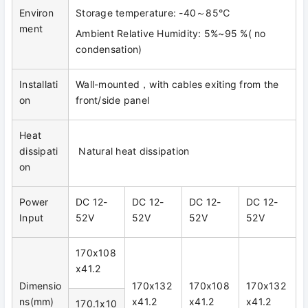
Environ
Storage temperature: -40～85℃
ment
Ambient Relative Humidity: 5%~95 %( no
condensation)
Installati
Wall-mounted，with cables exiting from the
on
front/side panel
Heat
dissipati
Natural heat dissipation
on
Power
DC 12-
DC 12-
DC 12-
DC 12-
Input
52V
52V
52V
52V
170x108
x41.2
Dimensio
170x132
170x108
170x132
ns(mm)
x41.2
x41.2
x41.2
170.1x10