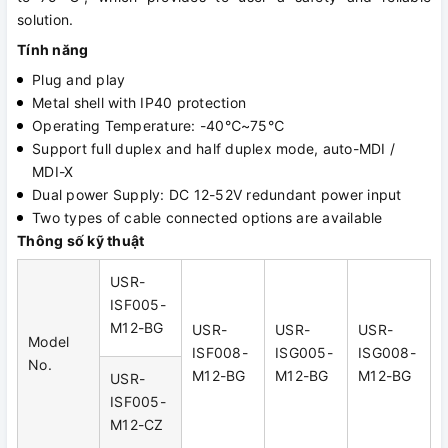
solution.
Tính năng
Plug and play
Metal shell with IP40 protection
Operating Temperature: -40℃~75℃
Support full duplex and half duplex mode, auto-MDI /
MDI-X
Dual power Supply: DC 12-52V redundant power input
Two types of cable connected options are available
Thông số kỹ thuật
USR-
ISF005-
M12-BG
USR-
USR-
USR-
Model
ISF008-
ISG005-
ISG008-
No.
M12-BG
M12-BG
M12-BG
USR-
ISF005-
M12-CZ