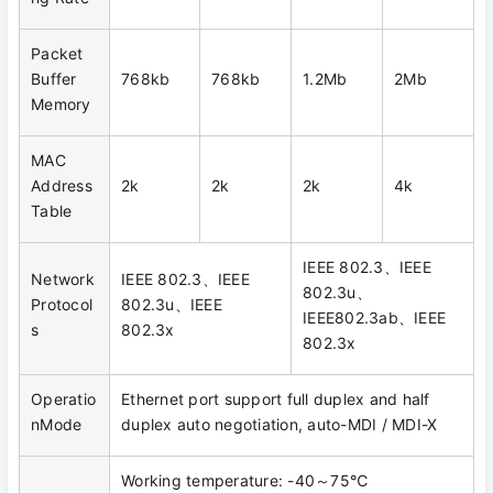
Packet
Buffer
768kb
768kb
1.2Mb
2Mb
Memory
MAC
Address
2k
2k
2k
4k
Table
IEEE 802.3、IEEE
Network
IEEE 802.3、IEEE
802.3u、
Protocol
802.3u、IEEE
IEEE802.3ab、IEEE
s
802.3x
802.3x
Operatio
Ethernet port support full duplex and half
nMode
duplex auto negotiation, auto-MDI / MDI-X
Working temperature: -40～75℃