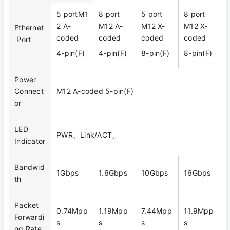
5 portM1
8 port
5 port
8 port
2 A-
M12 A-
M12 X-
M12 X-
Ethernet
coded
coded
coded
coded
Port
4-pin(F)
4-pin(F)
8-pin(F)
8-pin(F)
Power
Connect
M12 A-coded 5-pin(F)
or
LED
PWR、Link/ACT、
Indicator
Bandwid
1Gbps
1.6Gbps
10Gbps
16Gbps
th
Packet
0.74Mpp
1.19Mpp
7.44Mpp
11.9Mpp
Forwardi
s
s
s
s
ng Rate