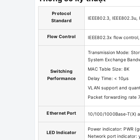
Protocol
IEEE802.3, IEEE802.3u,
Standard
Flow
C
ontrol
IEEE802.3x flow control,
Transmission Mode: Sto
System Exchange Bandw
MAC Table Size: 8K
Switching
Performance
Delay Time: < 10μs
VLAN support and quant
Packet forwarding rate
Ethernet Port
10/100/1000Base-T(X) au
Power indicator: PWR (gr
LED Indicator
Network port indicator: 