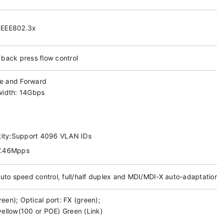
 IEEE802.3x
 back press flow control
re and Forward
idth: 14Gbps
ity:Support 4096 VLAN IDs
 7.46Mpps
to speed control, full/half duplex and MDI/MDI-X auto-adaptatio
een); Optical port: FX (green);
yellow(100 or POE) Green (Link)