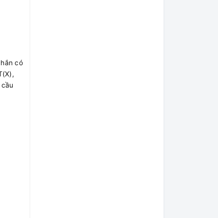
chắn có
(X),
 cầu