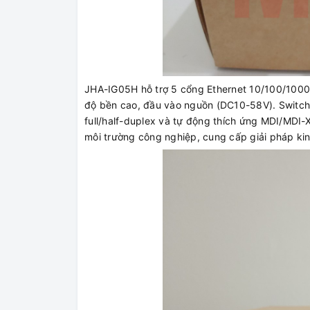
JHA-IG05H hỗ trợ 5 cổng Ethernet 10/100/1000B
độ bền cao, đầu vào nguồn (DC10-58V). Switch 
full/half-duplex và tự động thích ứng MDI/MDI-
môi trường công nghiệp, cung cấp giải pháp ki