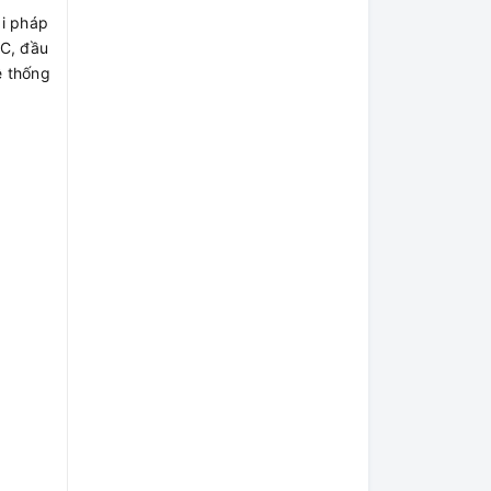
ải pháp
MC, đầu
ệ thống