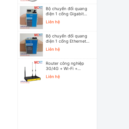
Bộ chuyển đổi quang
điện 1 cổng Gigabit
Ethernet 3Onedata
Liên hệ
MODEL3012-S-SC-
20KM (Dual fiber, Single-
mode, SC, 20KM)
Bộ chuyển đổi quang
điện 1 cổng Ethernet
3onedata MODEL1100-
Liên hệ
S-SC-20KM (Dual fiber,
Single-mode, SC, 20KM)
Router công nghiệp
3G/4G + Wi-Fi +
APN/VPN Four-Faith
Liên hệ
F3436