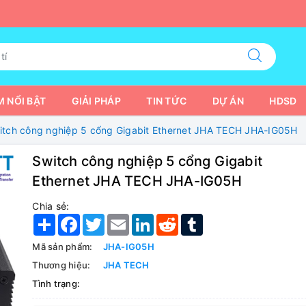
 NỔI BẬT
GIẢI PHÁP
TIN TỨC
DỰ ÁN
HDSD
itch công nghiệp 5 cổng Gigabit Ethernet JHA TECH JHA-IG05H
Switch công nghiệp 5 cổng Gigabit
Ethernet JHA TECH JHA-IG05H
Chia sẻ:
Share
Facebook
Twitter
Email
LinkedIn
Reddit
Tumblr
Mã sản phẩm:
JHA-IG05H
Thương hiệu:
JHA TECH
Tình trạng: