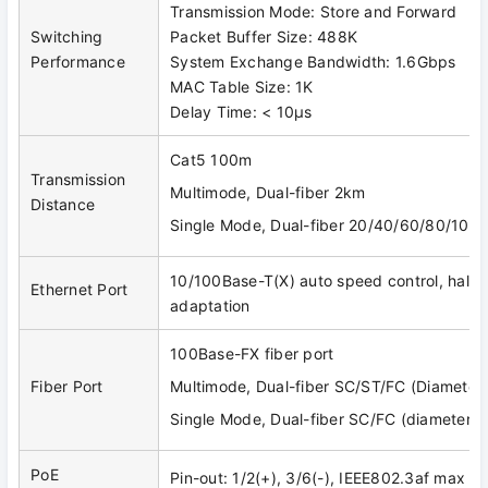
Transmission Mode: Store and Forward
Switching
Packet Buffer Size: 488K
Performance
System Exchange Bandwidth: 1.6Gbps
MAC Table Size: 1K
Delay Time: < 10μs
Cat5 100m
Transmission
Multimode, Dual-fiber 2km
Distance
Single Mode, Dual-fiber 20/40/60/80/100
10/100Base-T(X) auto speed control, half/
Ethernet Port
adaptation
100Base-FX fiber port
Fiber Port
Multimode, Dual-fiber SC/ST/FC (Diameter
Single Mode, Dual-fiber SC/FC (diameter 
PoE
Pin-out: 1/2(+), 3/6(-), IEEE802.3af max 