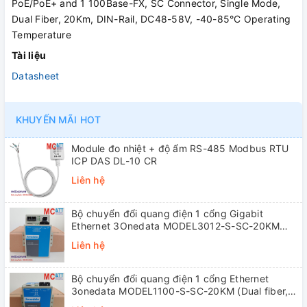
PoE/PoE+ and 1 100Base-FX, SC Connector, Single Mode,
Dual Fiber, 20Km, DIN-Rail, DC48-58V, -40-85°C Operating
Temperature
Tài liệu
Datasheet
KHUYẾN MÃI HOT
Module đo nhiệt + độ ẩm RS-485 Modbus RTU
ICP DAS DL-10 CR
Liên hệ
Bộ chuyển đổi quang điện 1 cổng Gigabit
Ethernet 3Onedata MODEL3012-S-SC-20KM
(Dual fiber, Single-mode, SC, 20KM)
Liên hệ
Bộ chuyển đổi quang điện 1 cổng Ethernet
3onedata MODEL1100-S-SC-20KM (Dual fiber,
Single-mode, SC, 20KM)