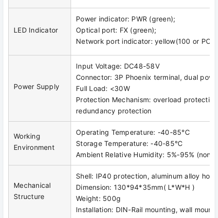
Power indicator: PWR (green);
LED Indicator
Optical port: FX (green);
Network port indicator: yellow(100 or POE)
Input Voltage: DC48-58V
Connector: 3P Phoenix terminal, dual pow
Power Supply
Full Load: <30W
Protection Mechanism: overload protection,
redundancy protection
Operating Temperature: -40-85°C
Working
Storage Temperature: -40-85°C
Environment
Ambient Relative Humidity: 5%-95% (non-
Shell: IP40 protection, aluminum alloy hous
Mechanical
Dimension: 130*94*35mm( L*W*H )
Structure
Weight: 500g
Installation: DIN-Rail mounting, wall mount