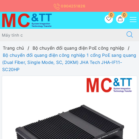
0904251826
0
0
Trang chủ
Bộ chuyển đổi quang điện PoE công nghiệp
Bộ chuyển đổi quang điện công nghiệp 1 cổng PoE sang quang
(Dual Fiber, Single Mode, SC, 20KM) JHA Tech JHA-IF11-
SC20HP