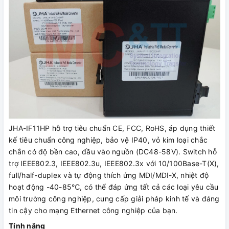
JHA-IF11HP hỗ trợ tiêu chuẩn CE, FCC, RoHS, áp dụng thiết
kế tiêu chuẩn công nghiệp, bảo vệ IP40, vỏ kim loại chắc
chắn có độ bền cao, đầu vào nguồn (DC48-58V). Switch hỗ
trợ IEEE802.3, IEEE802.3u, IEEE802.3x với 10/100Base-T(X),
full/half-duplex và tự động thích ứng MDI/MDI-X, nhiệt độ
hoạt động -40-85℃, có thể đáp ứng tất cả các loại yêu cầu
môi trường công nghiệp, cung cấp giải pháp kinh tế và đáng
tin cậy cho mạng Ethernet công nghiệp của bạn.
Tính năng