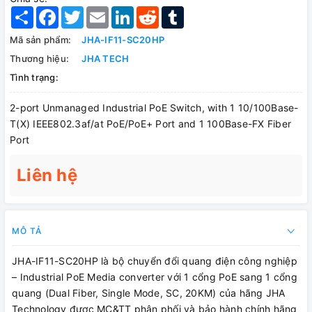
Share
Facebook
Twitter
Email
LinkedIn
Reddit
Tumblr
Mã sản phẩm:
JHA-IF11-SC20HP
Thương hiệu:
JHA TECH
Tình trạng:
2-port Unmanaged Industrial PoE Switch, with 1 10/100Base-
T(X) IEEE802.3af/at PoE/PoE+ Port and 1 100Base-FX Fiber
Port
Liên hệ
MÔ TẢ
JHA-IF11-SC20HP là bộ chuyển đổi quang điện công nghiệp
– Industrial PoE Media converter với 1 cổng PoE sang 1 cổng
quang (Dual Fiber, Single Mode, SC, 20KM) của hãng JHA
Technology được MC&TT phân phối và bảo hành chính hãng