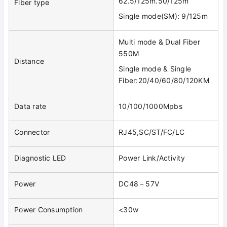
62.5/125m.50/125m
Fiber type
Single mode(SM): 9/125m
Multi mode & Dual Fiber
550M
Distance
Single mode & Single
Fiber:20/40/60/80/120KM
Data rate
10/100/1000Mpbs
Connector
RJ45,SC/ST/FC/LC
Diagnostic LED
Power Link/Activity
Power
DC48－57V
Power Consumption
<30w