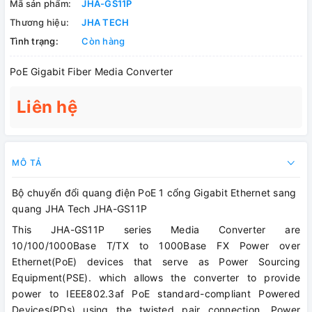
Mã sản phẩm:
JHA-GS11P
Thương hiệu:
JHA TECH
Tình trạng:
Còn hàng
PoE Gigabit Fiber Media Converter
Liên hệ
MÔ TẢ
Bộ chuyển đổi quang điện PoE 1 cổng Gigabit Ethernet sang
quang JHA Tech JHA-GS11P
This JHA-GS11P series Media Converter are
10/100/1000Base T/TX to 1000Base FX Power over
Ethernet(PoE) devices that serve as Power Sourcing
Equipment(PSE). which allows the converter to provide
power to IEEE802.3af PoE standard-compliant Powered
Devices(PDs) using the twisted pair connection. Power