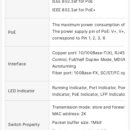
IEEE 802.3af for PoE
IEEE 802.3at for PoE+
The maximum power consumption of P
The power supply pin of PoE: V+, V+, V-
PoE
correspond to Pin 1, 2, 3, 6
Copper port: 10/100Base-T(X), RJ45, 
Control, Full/half Duplex Mode, MDI/MD
Interface
Autotunning
Fiber port: 100Base-FX, SC/ST/FC opti
Running Indicator, Port Indicator, Powe
LED Indicator
Indicator, PoE Indicator, LFP Indicator
Transmission mode: store and forward
MAC address: 2K
Packet buffer size: 1Mbit
Switch Property