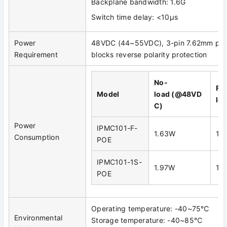
Backplane bandwidth: 1.6G
Switch time delay: <10μs
Power
48VDC (44~55VDC), 3-pin 7.62mm pitc
Requirement
blocks reverse polarity protection
No-
Ful
Model
load
(
@48VD
lo
C
)
Power
IPMC101-F-
1.63W
18
Consumption
POE
IPMC101-1S-
1.97W
18
POE
Operating temperature: -40~75℃
Environmental
Storage temperature: -40~85℃