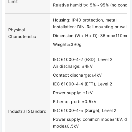
Limit
Relative humidity: 5%～95% (no conden
Housing: IP40 protection, metal
Installation: DIN-Rail mounting or wall 
Physical
Dimension (W x H x D): 36mm×110m
Characteristic
Weight:≤390g
IEC 61000-4-2 (ESD), Level 2
Air discharge: ±4kV
Contact discharge:±4kV
IEC 61000-4-4 (EFT), Level 2
Power supply: ±1kV
Ethernet port: ±0.5kV
IEC 61000-4-5 (Surge), Level 2
Industrial Standard
Power supply: common mode±1kV, diffe
mode±0.5kV