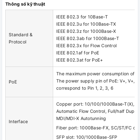
Thông số kỹ thuật
IEEE 802.3 for 10Base-T
IEEE 802.3u for 100Base-TX
IEEE 802.3z for 1000Base-X
Standard &
IEEE 802.3ab for 1000Base-T
Protocol
IEEE 802.3x for Flow Control
IEEE 802.1af for PoE
IEEE 802.3at for PoE+
The maximum power consumption of P
The power supply pin of PoE: V+, V+, V-
PoE
correspond to Pin 1, 2, 3, 6
Copper port: 10/100/1000Base-T(X), R
Automatic Flow Control, Full/half Dupl
MDI/MDI-X Autotunning
Interface
Fiber port: 1000Base-FX, SC/ST/FC opt
SFP slot: 100/1000Base-SFP