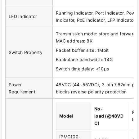
Running Indicator, Port Indicator, Powe
LED Indicator
Indicator, PoE Indicator, LFP Indicator
Transmission mode: store and forward
MAC address: 8K
Packet buffer size: 1Mbit
Switch Property
Backplane bandwidth: 14G
Switch time delay: <10μs
Power
48VDC (44~55VDC), 3-pin 7.62mm pitc
Requirement
blocks reverse polarity protection
No-
Ful
Model
load
(
@48VD
lo
C
)
IPMC100-