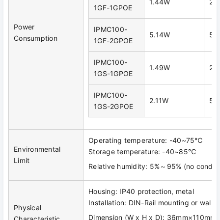
1.44W
28
1GF-1GPOE
Power
IPMC100-
5.14W
55
Consumption
1GF-2GPOE
IPMC100-
1.49W
27
1GS-1GPOE
IPMC100-
2.11W
53
1GS-2GPOE
Operating temperature: -40~75℃
Environmental
Storage temperature: -40~85℃
Limit
Relative humidity: 5%～95% (no conden
Housing: IP40 protection, metal
Installation: DIN-Rail mounting or wall 
Physical
Dimension (W x H x D): 36mm×110m
Characteristic