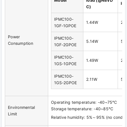
Model
load
(
@48VD
lo
C
)
IPMC100-
1.44W
28
1GF-1GPOE
Power
IPMC100-
5.14W
55
Consumption
1GF-2GPOE
IPMC100-
1.49W
27
1GS-1GPOE
IPMC100-
2.11W
53
1GS-2GPOE
Operating temperature: -40~75℃
Environmental
Storage temperature: -40~85℃
Limit
Relative humidity: 5%～95% (no conden