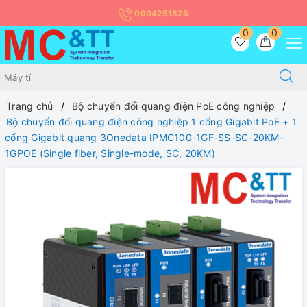
0904251826
0
0
Trang chủ
Bộ chuyển đổi quang điện PoE công nghiệp
Bộ chuyển đổi quang điện công nghiệp 1 cổng Gigabit PoE + 1
cổng Gigabit quang 3Onedata IPMC100-1GF-SS-SC-20KM-
1GPOE (Single fiber, Single-mode, SC, 20KM)