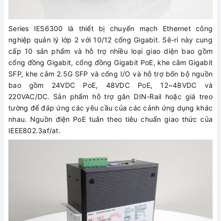
Series IES6300 là thiết bị chuyển mạch Ethernet công
nghiệp quản lý lớp 2 với 10/12 cổng Gigabit. Sê-ri này cung
cấp 10 sản phẩm và hỗ trợ nhiều loại giao diện bao gồm
cổng đồng Gigabit, cổng đồng Gigabit PoE, khe cắm Gigabit
SFP, khe cắm 2.5G SFP và cổng I/O và hỗ trợ bốn bộ nguồn
bao gồm 24VDC PoE, 48VDC PoE, 12~48VDC và
220VAC/DC. Sản phẩm hỗ trợ gắn DIN-Rail hoặc giá treo
tường để đáp ứng các yêu cầu của các cảnh ứng dụng khác
nhau. Nguồn điện PoE tuân theo tiêu chuẩn giao thức của
IEEE802.3af/at.