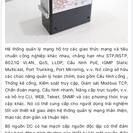
Hệ thống quản lý mạng hỗ trợ các giao thức mạng và tiêu
chuẩn công nghiệp khác nhau, chẳng hạn như STP/RSTP,
802.1Q VLAN, QoS, LLDP, Cấu hình PoE, IGMP Static
Multicast, Port Trunking, Port Mirroring, v.v. Nó cũng sở hữu
các chức năng quản lý hoàn chỉnh, bao gồm Cấu hình cổng ,
Thống kê cổng, Kiểm soát truy cập, Giám sát Modbus TCP,
Chẩn đoán mạng, Cấu hình nhanh, Nâng cấp trực tuyến, v.v.
và hỗ trợ CLI, WEB, Telnet, SNMP và các phương thức truy
cập khác. Nó có thể cung cấp cho người dùng trải nghiệm
tốt với thiết kế giao diện hệ thống quản lý mạng thân thiện,
thao tác đơn giản và thuận tiện.
Bộ nguồn DC có hai mạch cấp nguồn độc lập có thể đảm
bảo hoạt động bình thường của thiết bị khi một nguồn điện