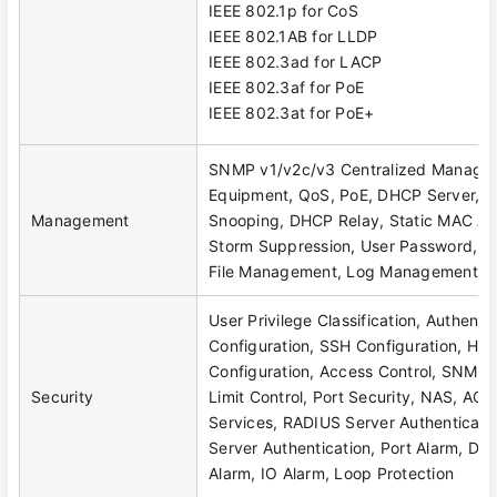
IEEE 802.1p for CoS
IEEE 802.1AB for LLDP
IEEE 802.3ad for LACP
IEEE 802.3af for PoE
IEEE 802.3at for PoE+
SNMP v1/v2c/v3 Centralized Manage
Equipment, QoS, PoE, DHCP Server, 
Management
Snooping, DHCP Relay, Static MAC Ad
Storm Suppression, User Password, L
File Management, Log Management, Por
User Privilege Classification, Authent
Configuration, SSH Configuration, HT
Configuration, Access Control, SNMP
Security
Limit Control, Port Security, NAS, ACL
Services, RADIUS Server Authenticat
Server Authentication, Port Alarm, D
Alarm, IO Alarm, Loop Protection