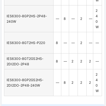
W
2
IES6300-8GP2HS-2P48-
4
—
8
—
2
—
240W
0
W
IES6300-8GT2HS-P220
8
—
—
2
—
—
IES6300-8GT2GS2HS-
8
—
2
2
2
—
2DI2DO-2P48
2
IES6300-8GP2GS2HS-
4
—
8
2
2
2
2DI2DO-2P48-240W
0
W