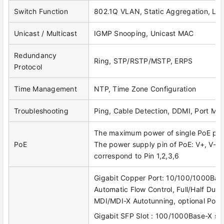
Switch Function
802.1Q VLAN, Static Aggregation, LA
Unicast / Multicast
IGMP Snooping, Unicast MAC
Redundancy
Ring, STP/RSTP/MSTP, ERPS
Protocol
Time Management
NTP, Time Zone Configuration
Troubleshooting
Ping, Cable Detection, DDMI, Port Mirr
The maximum power of single PoE po
PoE
The power supply pin of PoE: V+, V-, V
correspond to Pin 1,2,3,6
Gigabit Copper Port: 10/100/1000Bas
Automatic Flow Control, Full/Half Dup
MDI/MDI-X Autotunning, optional PoE
Gigabit SFP Slot : 100/1000Base-X sel