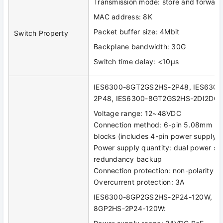
Transmission mode: store and forward
MAC address: 8K
Packet buffer size: 4Mbit
Switch Property
Backplane bandwidth: 30G
Switch time delay: <10μs
IES6300-8GT2GS2HS-2P48, IES630
2P48, IES6300-8GT2GS2HS-2DI2DO-
Voltage range: 12~48VDC
Connection method: 6-pin 5.08mm pit
blocks (includes 4-pin power supply)
Power supply quantity: dual power su
redundancy backup
Connection protection: non-polarity
Overcurrent protection: 3A
IES6300-8GP2GS2HS-2P24-120W, IE
8GP2HS-2P24-120W: