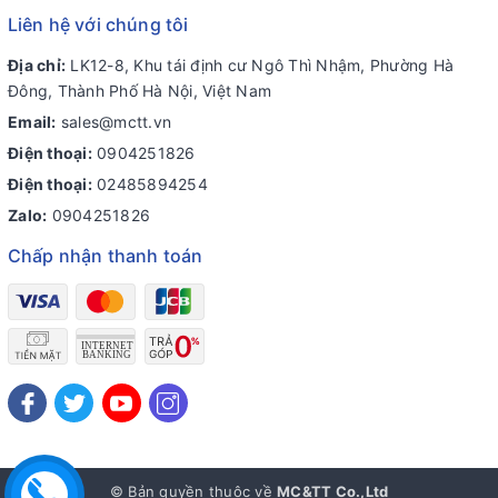
Liên hệ với chúng tôi
Địa chỉ:
LK12-8, Khu tái định cư Ngô Thì Nhậm, Phường Hà
Đông, Thành Phố Hà Nội, Việt Nam
Email:
sales@mctt.vn
Điện thoại:
0904251826
Điện thoại:
02485894254
Zalo:
0904251826
Chấp nhận thanh toán
© Bản quyền thuộc về
MC&TT Co.,Ltd