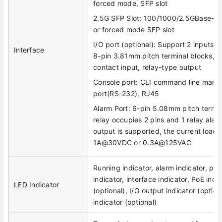
forced mode, SFP slot
2.5G SFP Slot: 100/1000/2.5GBase-X 
or forced mode SFP slot
I/O port (optional): Support 2 inputs a
Interface
8-pin 3.81mm pitch terminal blocks, s
contact input, relay-type output
Console port: CLI command line man
port(RS-232), RJ45
Alarm Port: 6-pin 5.08mm pitch termin
relay occupies 2 pins and 1 relay alar
output is supported, the current load c
1A@30VDC or 0.3A@125VAC
Running indicator, alarm indicator, po
indicator, interface indicator, PoE indi
LED Indicator
(optional), I/O output indicator (option
indicator (optional)