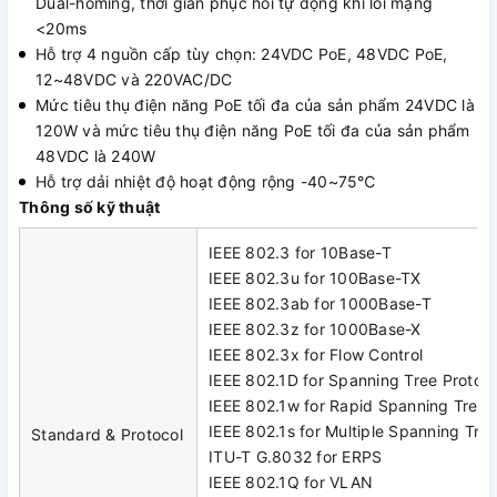
Dual-homing, thời gian phục hồi tự động khi lỗi mạng
<20ms
Hỗ trợ 4 nguồn cấp tùy chọn: 24VDC PoE, 48VDC PoE,
12~48VDC và 220VAC/DC
Mức tiêu thụ điện năng PoE tối đa của sản phẩm 24VDC là
120W và mức tiêu thụ điện năng PoE tối đa của sản phẩm
48VDC là 240W
Hỗ trợ dải nhiệt độ hoạt động rộng -40~75℃
Thông số kỹ thuật
IEEE 802.3 for 10Base-T
IEEE 802.3u for 100Base-TX
IEEE 802.3ab for 1000Base-T
IEEE 802.3z for 1000Base-X
IEEE 802.3x for Flow Control
IEEE 802.1D for Spanning Tree Protoco
IEEE 802.1w for Rapid Spanning Tree 
IEEE 802.1s for Multiple Spanning Tree
Standard & Protocol
ITU-T G.8032 for ERPS
IEEE 802.1Q for VLAN