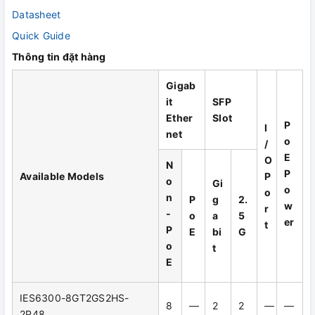
Datasheet
Quick Guide
Thông tin đặt hàng
Gigab
it
SFP
Ether
Slot
P
I
net
o
/
E
O
N
P
Available Models
P
o
Gi
o
o
n
P
g
2.
w
r
-
o
a
5
er
t
P
E
bi
G
o
t
E
IES6300-8GT2GS2HS-
8
—
2
2
—
—
2P48