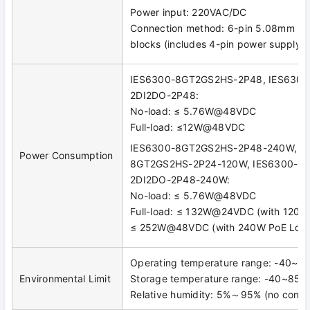
Power input: 220VAC/DC
Connection method: 6-pin 5.08mm pit
blocks (includes 4-pin power supply)
IES6300-8GT2GS2HS-2P48, IES630
2DI2DO-2P48:
No-load: ≤ 5.76W@48VDC
Full-load: ≤12W@48VDC
IES6300-8GT2GS2HS-2P48-240W, IE
Power Consumption
8GT2GS2HS-2P24-120W, IES6300-8
2DI2DO-2P48-240W:
No-load: ≤ 5.76W@48VDC
Full-load: ≤ 132W@24VDC (with 120W
≤ 252W@48VDC (with 240W PoE Loa
Operating temperature range: -40~
Environmental Limit
Storage temperature range: -40~85
Relative humidity: 5%～95% (no conde