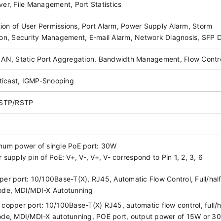
er, File Management, Port Statistics
tion of User Permissions, Port Alarm, Power Supply Alarm, Storm
on, Security Management, E-mail Alarm, Network Diagnosis, SFP
AN, Static Port Aggregation, Bandwidth Management, Flow Contr
lticast, IGMP-Snooping
 STP/RSTP
um power of single PoE port: 30W
supply pin of PoE: V+, V-, V+, V- correspond to Pin 1, 2, 3, 6
er port: 10/100Base-T(X), RJ45, Automatic Flow Control, Full/hal
de, MDI/MDI-X Autotunning
copper port: 10/100Base-T(X) RJ45, automatic flow control, full/h
de, MDI/MDI-X autotunning, POE port, output power of 15W or 3