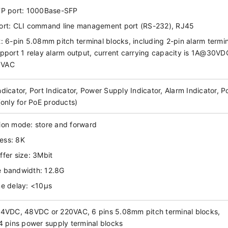
FP port: 1000Base-SFP
ort: CLI command line management port (RS-232), RJ45
: 6-pin 5.08mm pitch terminal blocks, including 2-pin alarm termin
upport 1 relay alarm output, current carrying capacity is 1A@30VD
5VAC
dicator, Port Indicator, Power Supply Indicator, Alarm Indicator, P
(only for PoE products)
ion mode: store and forward
ess: 8K
fer size: 3Mbit
 bandwidth: 12.8G
me delay: <10μs
24VDC, 48VDC or 220VAC, 6 pins 5.08mm pitch terminal blocks,
4 pins power supply terminal blocks