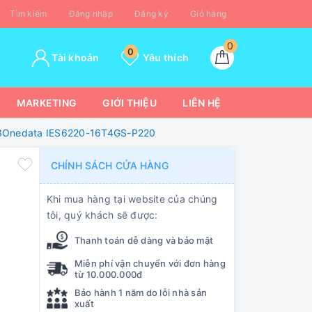
Tìm kiếm
Đăng nhập
Đăng ký
Giỏ hàng
0
0
Tài khoản
Yêu thích
MARKETING
GIỚI THIỆU
LIÊN HỆ
FP 3Onedata IES6220-16T4GS-P220
CHÍNH SÁCH CỬA HÀNG
Khi mua hàng tại website của chúng
tôi, quý khách sẽ được:
Thanh toán dễ dàng và bảo mật
Miễn phí vận chuyển với đơn hàng
từ 10.000.000đ
Bảo hành 1 năm do lỗi nhà sản
xuất