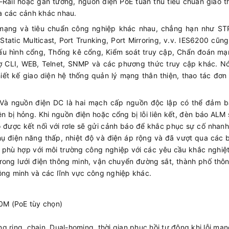
ail hoặc gắn tường, nguồn điện PoE tuân thủ tiêu chuẩn giao t
ủa các cảnh khác nhau.
 mạng và tiêu chuẩn công nghiệp khác nhau, chẳng hạn như ST
atic Multicast, Port Trunking, Port Mirroring, v.v. IES6200 cũn
ấu hình cổng, Thống kê cổng, Kiểm soát truy cập, Chẩn đoán mạ
rợ CLI, WEB, Telnet, SNMP và các phương thức truy cập khác. N
iết kế giao diện hệ thống quản lý mạng thân thiện, thao tác đơn
Và nguồn điện DC là hai mạch cấp nguồn độc lập có thể đảm b
n bị hỏng. Khi nguồn điện hoặc cổng bị lỗi liên kết, đèn báo ALM
áo được kết nối với rơle sẽ gửi cảnh báo để khắc phục sự cố nhan
hụ điện năng thấp, nhiệt độ và điện áp rộng và đã vượt qua các 
 phù hợp với môi trường công nghiệp với các yêu cầu khắc nghiệt
ong lưới điện thông minh, vận chuyển đường sắt, thành phố thô
ông minh và các lĩnh vực công nghiệp khác.
0M (PoE tùy chọn)
ng ring, chain, Dual-homing, thời gian phục hồi tự động khi lỗi mạ