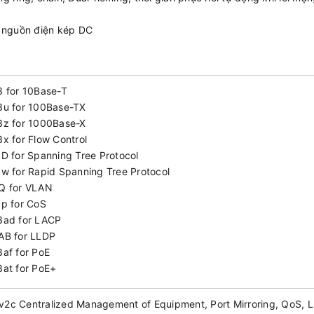
 nguồn điện kép DC
3 for 10Base-T
3u for 100Base-TX
3z for 1000Base-X
x for Flow Control
1D for Spanning Tree Protocol
1w for Rapid Spanning Tree Protocol
Q for VLAN
1p for CoS
3ad for LACP
AB for LLDP
3af for PoE
3at for PoE+
2c Centralized Management of Equipment, Port Mirroring, QoS, 