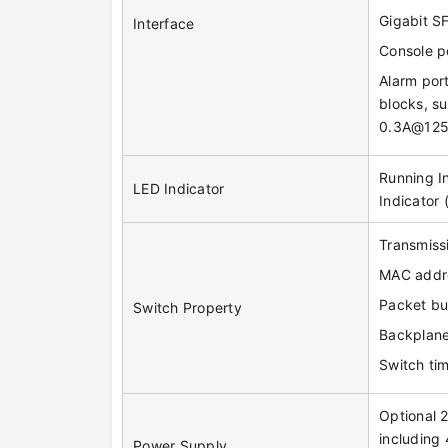
Gigabit S
Interface
Console p
Alarm port
blocks, s
0.3A@12
Running In
LED Indicator
Indicator 
Transmiss
MAC addr
Packet buf
Switch Property
Backplane
Switch ti
Optional 
including 
Power Supply