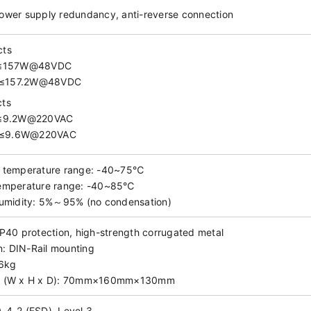
ower supply redundancy, anti-reverse connection
cts
 ≤157W@48VDC
d: ≤157.2W@48VDC
cts
 ≤9.2W@220VAC
d: ≤9.6W@220VAC
 temperature range: -40~75℃
temperature range: -40~85℃
humidity: 5%～95% (no condensation)
IP40 protection, high-strength corrugated metal
on: DIN-Rail mounting
.6kg
n (W x H x D): 70mm×160mm×130mm
-4-2 (ESD), Level 3