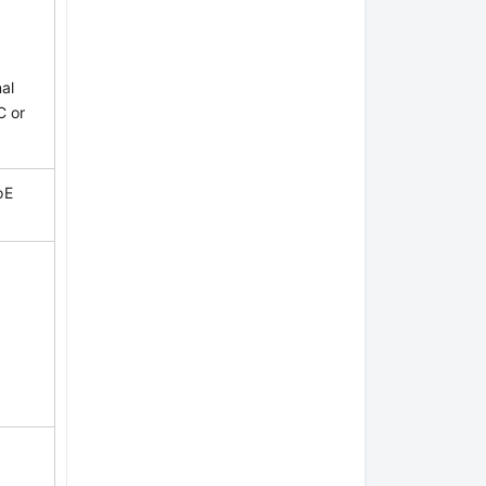
al
C or
oE