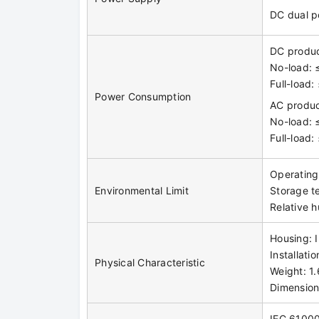
DC dual p
DC produ
No-load:
Full-loa
Power Consumption
AC produ
No-load:
Full-loa
Operating
Environmental Limit
Storage 
Relative 
Housing: 
Installati
Physical Characteristic
Weight: 1
Dimensio
IEC 61000