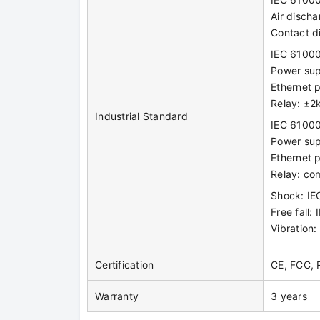
Air disch
Contact d
IEC 61000
Power su
Ethernet 
Relay: ±2
Industrial Standard
IEC 61000
Power sup
Ethernet 
Relay: co
Shock: I
Free fall
Vibration
Certification
CE, FCC,
Warranty
3 years