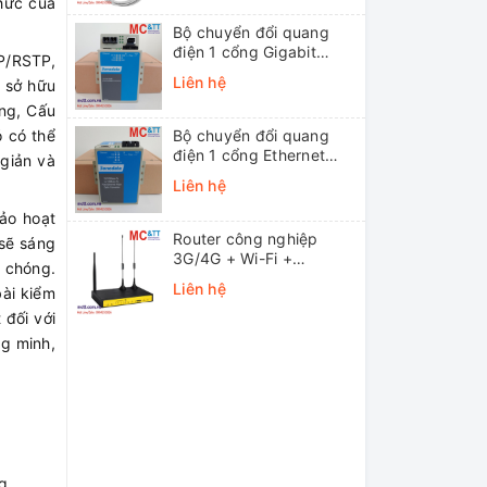
hức của
Bộ chuyển đổi quang
điện 1 cổng Gigabit
P/RSTP,
Ethernet 3Onedata
Liên hệ
g sở hữu
MODEL3012-S-SC-
ng, Cấu
20KM (Dual fiber, Single-
mode, SC, 20KM)
ó có thể
Bộ chuyển đổi quang
điện 1 cổng Ethernet
 giản và
3onedata MODEL1100-
Liên hệ
S-SC-20KM (Dual fiber,
Single-mode, SC, 20KM)
ảo hoạt
Router công nghiệp
 sẽ sáng
3G/4G + Wi-Fi +
h chóng.
APN/VPN Four-Faith
Liên hệ
bài kiểm
F3436
 đối với
ng minh,
ng