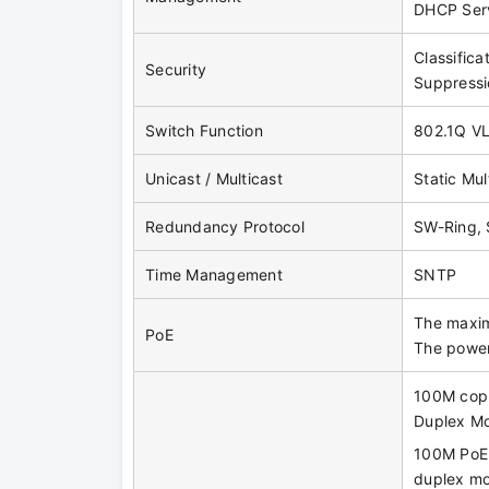
DHCP Serv
Classifica
Security
Suppressi
Switch Function
802.1Q VL
Unicast / Multicast
Static Mu
Redundancy Protocol
SW-Ring,
Time Management
SNTP
The maxim
PoE
The power 
100M copp
Duplex Mo
100M PoE 
duplex mo