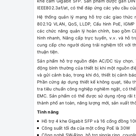
khe cắm Gigabit SFP. Sản phẩm được gắn DIN-R
IEEE802.3af/at, có thể đáp ứng các yêu cầu c
Hệ thống quản lý mạng hỗ trợ các giao thức
802.1Q VLAN, QoS, LLDP, Cấu hình PoE, IGMP St
các chức năng quản lý hoàn chỉnh, bao gồm C
hình nhanh, Nâng cấp trực tuyến, v.v. và hỗ t
cung cấp cho người dùng trải nghiệm tốt với th
thuận tiện.
Sản phẩm hỗ trợ nguồn điện AC/DC tùy chọn. 
động bình thường của thiết bị khi một nguồn điệ
và gửi cảnh báo, trong khi đó, thiết bị cảnh b
Phần cứng áp dụng thiết kế không quạt, tiêu t
tra tiêu chuẩn công nghiệp nghiêm ngặt, có thể
EMC. Sản phẩm có thể được sử dụng rộng rãi tr
thành phố an toàn, năng lượng mới, sản xuất th
Tính năng
Hỗ trợ 4 khe Gigabit SFP và 16 cổng đồng 10
Công suất tối đa của một cổng PoE là 30W
Công nghệ SW-Ring, hỗ trợ single ring, coupli