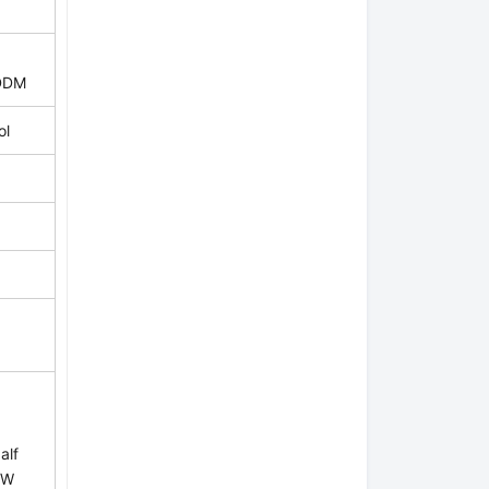
 DDM
ol
f
alf
0W