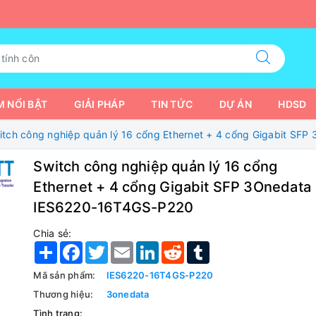
 NỔI BẬT
GIẢI PHÁP
TIN TỨC
DỰ ÁN
HDSD
itch công nghiệp quản lý 16 cổng Ethernet + 4 cổng Gigabit S
Switch công nghiệp quản lý 16 cổng
Ethernet + 4 cổng Gigabit SFP 3Onedata
IES6220-16T4GS-P220
Chia sẻ:
Share
Facebook
Twitter
Email
LinkedIn
Reddit
Tumblr
Mã sản phẩm:
IES6220-16T4GS-P220
Thương hiệu:
3onedata
Tình trạng: