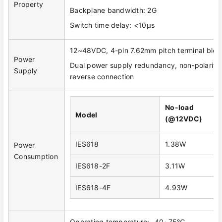
Property
Backplane bandwidth: 2G
Switch time delay: <10μs
12~48VDC, 4-pin 7.62mm pitch terminal bloc
Power
Dual power supply redundancy, non-polarity 
Supply
reverse connection
No-load
M
odel
(
@12
VDC
)
IES618
1.38W
Power
Consumption
IES618-2F
3.11W
IES618-4F
4.93W
Operating temperature: -40~75℃