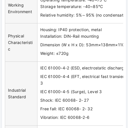
Working
Storage temperature: -40~85℃
Environment
Relative humidity: 5%～95% (no condensatio
Housing: IP40 protection, metal
Physical
Installation: DIN-Rail mounting
Characteristi
Dimension (W x H x D): 53mm×138mm×110
c
Weight: ≤720g
IEC 61000-4-2 (ESD, electrostatic discharge)
IEC 61000-4-4 (EFT, electrical fast transient 
3
Industrial
IEC 61000-4-5 (Surge), Level 3
Standard
Shock: IEC 60068- 2- 27
Free fall: IEC 60068- 2- 32
Vibration: IEC 60068-2-6