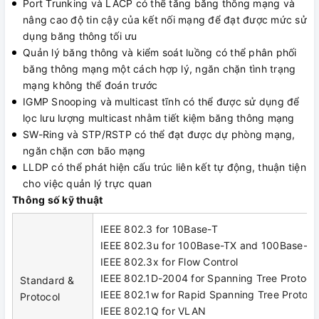
Port Trunking và LACP có thể tăng băng thông mạng và
nâng cao độ tin cậy của kết nối mạng để đạt được mức sử
dụng băng thông tối ưu
Quản lý băng thông và kiểm soát luồng có thể phân phối
băng thông mạng một cách hợp lý, ngăn chặn tình trạng
mạng không thể đoán trước
IGMP Snooping và multicast tĩnh có thể được sử dụng để
lọc lưu lượng multicast nhằm tiết kiệm băng thông mạng
SW-Ring và STP/RSTP có thể đạt được dự phòng mạng,
ngăn chặn cơn bão mạng
LLDP có thể phát hiện cấu trúc liên kết tự động, thuận tiện
cho việc quản lý trực quan
Thông số kỹ thuật
IEEE 802.3 for 10Base-T
IEEE 802.3u for 100Base-TX and 100Base-F
IEEE 802.3x for Flow Control
IEEE 802.1D-2004 for Spanning Tree Protoco
Standard &
IEEE 802.1w for Rapid Spanning Tree Protoco
Protocol
IEEE 802.1Q for VLAN