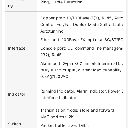
Ping, Cable Detection
ng
Copper port: 10/100Base-T(X), RJ45, Automa
Control, Full/half Duplex Mode Self-adaption
Autotunning
Fiber port: 100Base-FX, optional SC/ST/FC
Interface
Console port: CLI command line management
232), RJ45
Alarm port: 2-pin 7.62mm pitch terminal bloc
relay alarm output, current load capability 
0.5A@120VAC
Running Indicator, Alarm Indicator, Power Sup
Indicator
Interface Indicator
Transmission mode: store and forward
MAC address: 2K
Switch
Packet buffer size: 1Mbit