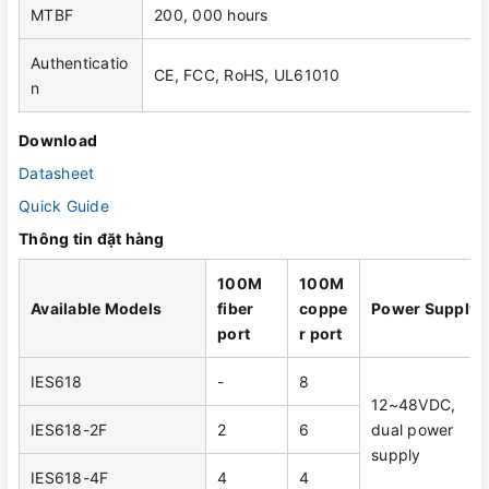
MTBF
200, 000 hours
Authenticatio
CE, FCC, RoHS, UL61010
n
Download
Datasheet
Quick Guide
Thông tin đặt hàng
100M
100M
Available Models
fiber
coppe
Power Supply
port
r port
IES618
-
8
12~48VDC,
IES618-2F
2
6
dual power
supply
IES618-4F
4
4