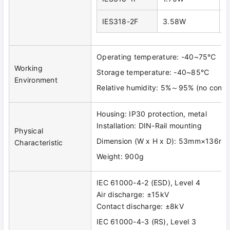
IES318-2F
3.58W
4
Operating temperature: -40~75℃
Working
Storage temperature: -40~85℃
Environment
Relative humidity: 5%～95% (no conde
Housing: IP30 protection, metal
Installation: DIN-Rail mounting
Physical
Dimension (W x H x D): 53mm×136
Characteristic
Weight: 900g
IEC 61000-4-2 (ESD), Level 4
Air discharge: ±15kV
Contact discharge: ±8kV
IEC 61000-4-3 (RS), Level 3