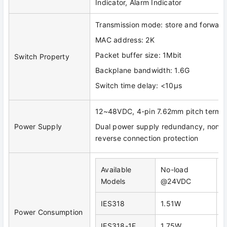
Indicator, Alarm Indicator
Transmission mode: store and forward
MAC address: 2K
Packet buffer size: 1Mbit
Switch Property
Backplane bandwidth: 1.6G
Switch time delay: <10μs
12~48VDC, 4-pin 7.62mm pitch termin
Power Supply
Dual power supply redundancy, non-po
reverse connection protection
Available
No-load
F
Models
@24VDC
IES318
1.51W
2
Power Consumption
IES318-1F
1.75W
3