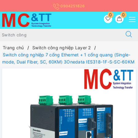
0904251826
0
0
Trang chủ
Switch công nghiệp Layer 2
Switch công nghiệp 7 cổng Ethernet + 1 cổng quang (Single-
mode, Dual Fiber, SC, 60KM) 3Onedata IES318-1F-S-SC-60KM