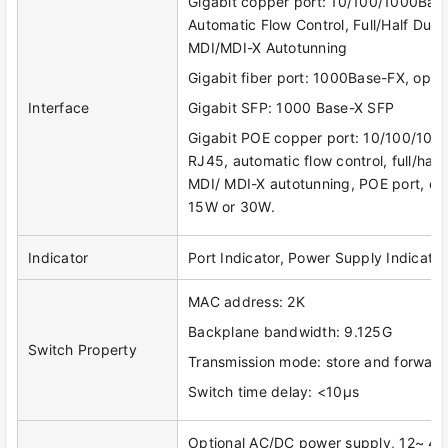
Gigabit copper port: 10/100/1000Base
Automatic Flow Control, Full/Half Dup
MDI/MDI-X Autotunning
Gigabit fiber port: 1000Base-FX, opti
Interface
Gigabit SFP: 1000 Base-X SFP
Gigabit POE copper port: 10/100/100
RJ45, automatic flow control, full/hal
MDI/ MDI-X autotunning, POE port, ou
15W or 30W.
Indicator
Port Indicator, Power Supply Indicator
MAC address: 2K
Backplane bandwidth: 9.125G
Switch Property
Transmission mode: store and forward
Switch time delay: <10μs
Optional AC/DC power supply, 12~ 