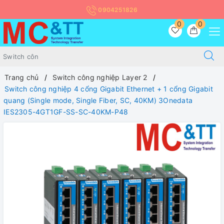
0904251826
0
0
Trang chủ
Switch công nghiệp Layer 2
Switch công nghiệp 4 cổng Gigabit Ethernet + 1 cổng Gigabit
quang (Single mode, Single Fiber, SC, 40KM) 3Onedata
IES2305-4GT1GF-SS-SC-40KM-P48