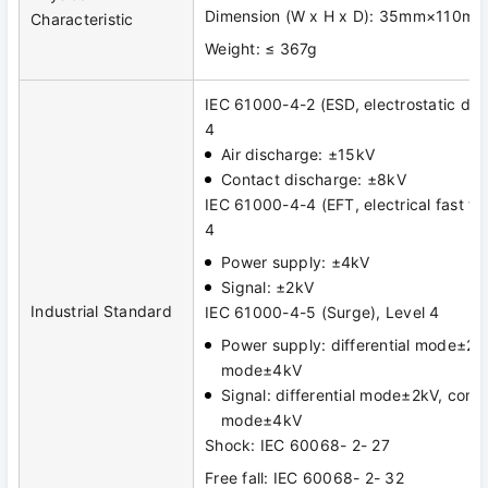
Dimension (W x H x D): 35mm×110
Characteristic
Weight: ≤ 367g
IEC 61000-4-2 (ESD, electrostatic dis
4
Air discharge: ±15kV
Contact discharge: ±8kV
IEC 61000-4-4 (EFT, electrical fast tra
4
Power supply: ±4kV
Signal: ±2kV
Industrial Standard
IEC 61000-4-5 (Surge), Level 4
Power supply: differential mode±2
mode±4kV
Signal: differential mode±2kV, com
mode±4kV
Shock: IEC 60068- 2- 27
Free fall: IEC 60068- 2- 32