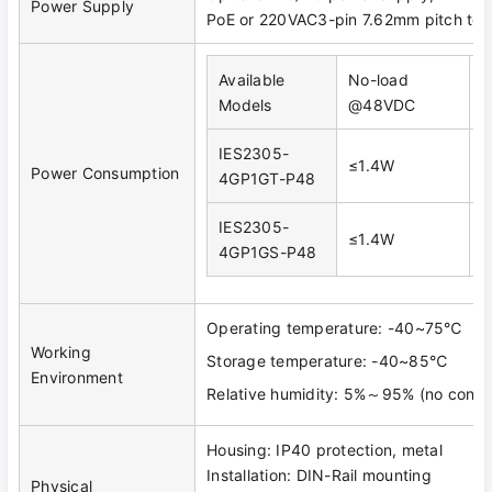
Power Supply
PoE or 220VAC3-pin 7.62mm pitch ter
Available
No-load
F
Models
@48VDC
IES2305-
≤1.4W
≤
Power Consumption
4GP1GT-P48
IES2305-
≤1.4W
≤
4GP1GS-P48
Operating temperature: -40~75℃
Working
Storage temperature: -40~85℃
Environment
Relative humidity: 5%～95% (no conde
Housing: IP40 protection, metal
Installation: DIN-Rail mounting
Physical