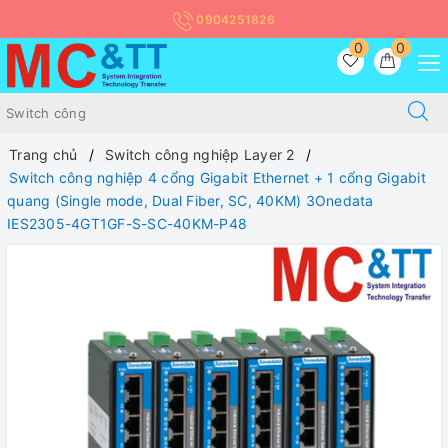
0904251826
0
0
Trang chủ
Switch công nghiệp Layer 2
Switch công nghiệp 4 cổng Gigabit Ethernet + 1 cổng Gigabit
quang (Single mode, Dual Fiber, SC, 40KM) 3Onedata
IES2305-4GT1GF-S-SC-40KM-P48