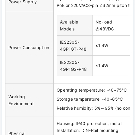
Power Supply
PoE or 220VAC3-pin 7.62mm pitch ter
Available
No-load
F
Models
@48VDC
IES2305-
≤1.4W
≤
Power Consumption
4GP1GT-P48
IES2305-
≤1.4W
≤
4GP1GS-P48
Operating temperature: -40~75℃
Working
Storage temperature: -40~85℃
Environment
Relative humidity: 5%～95% (no conde
Housing: IP40 protection, metal
Installation: DIN-Rail mounting
Physical