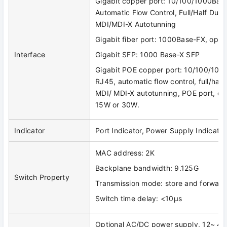
Gigabit copper port: 10/100/1000Base
Automatic Flow Control, Full/Half Dup
MDI/MDI-X Autotunning
Gigabit fiber port: 1000Base-FX, opti
Interface
Gigabit SFP: 1000 Base-X SFP
Gigabit POE copper port: 10/100/100
RJ45, automatic flow control, full/hal
MDI/ MDI-X autotunning, POE port, ou
15W or 30W.
Indicator
Port Indicator, Power Supply Indicator
MAC address: 2K
Backplane bandwidth: 9.125G
Switch Property
Transmission mode: store and forward
Switch time delay: <10μs
Optional AC/DC power supply, 12~ 