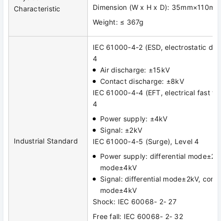
Dimension (W x H x D): 35mm×110
Characteristic
Weight: ≤ 367g
IEC 61000-4-2 (ESD, electrostatic dis
4
Air discharge: ±15kV
Contact discharge: ±8kV
IEC 61000-4-4 (EFT, electrical fast tra
4
Power supply: ±4kV
Signal: ±2kV
Industrial Standard
IEC 61000-4-5 (Surge), Level 4
Power supply: differential mode±2
mode±4kV
Signal: differential mode±2kV, com
mode±4kV
Shock: IEC 60068- 2- 27
Free fall: IEC 60068- 2- 32