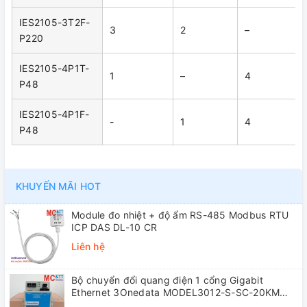
IES2105-3T2F-
3
2
–
P220
IES2105-4P1T-
1
–
4
P48
IES2105-4P1F-
-
1
4
P48
KHUYẾN MÃI HOT
Module đo nhiệt + độ ẩm RS-485 Modbus RTU
ICP DAS DL-10 CR
Liên hệ
Bộ chuyển đổi quang điện 1 cổng Gigabit
Ethernet 3Onedata MODEL3012-S-SC-20KM
(Dual fiber, Single-mode, SC, 20KM)