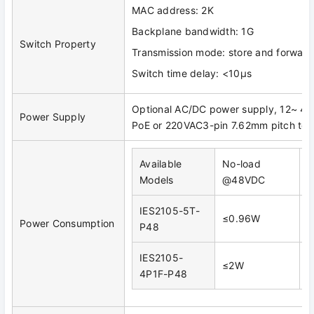
MAC address: 2K
Backplane bandwidth: 1G
Switch Property
Transmission mode: store and forward
Switch time delay: <10μs
Optional AC/DC power supply, 12~ 
Power Supply
PoE or 220VAC3-pin 7.62mm pitch ter
Available
No-load
F
Models
@48VDC
IES2105-5T-
≤0.96W
≤
Power Consumption
P48
IES2105-
≤2W
≤
4P1F-P48