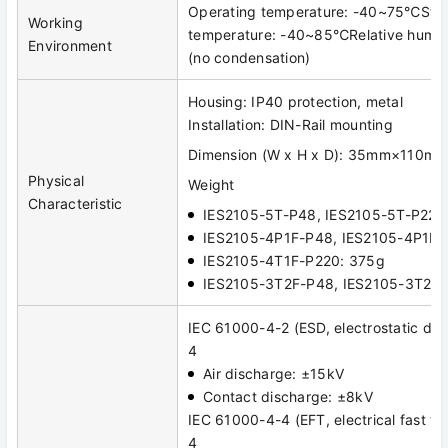
Operating temperature: -40~75℃Sto
Working
temperature: -40~85℃Relative humi
Environment
(no condensation)
Housing: IP40 protection, metal
Installation: DIN-Rail mounting
Dimension (W x H x D): 35mm×110
Physical
Weight
Characteristic
IES2105-5T-P48, IES2105-5T-P220
IES2105-4P1F-P48, IES2105-4P1F-
IES2105-4T1F-P220: 375g
IES2105-3T2F-P48, IES2105-3T2F-
IEC 61000-4-2 (ESD, electrostatic dis
4
Air discharge: ±15kV
Contact discharge: ±8kV
IEC 61000-4-4 (EFT, electrical fast tra
4