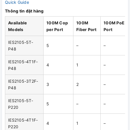
Quick Guide
Thông tin đặt hàng
Available
100M
C
op
100M
100M PoE
Models
per Port
Fiber Port
Port
IES2105-5T-
5
–
–
P48
IES2105-4T1F-
4
1
–
P48
IES2105-3T2F-
3
2
–
P48
IES2105-5T-
5
–
–
P220
IES2105-4T1F-
4
1
–
P220