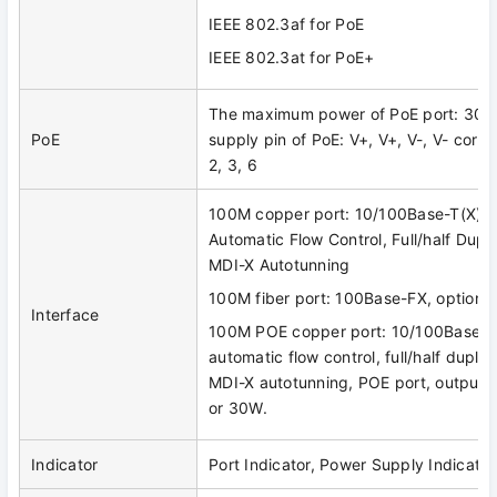
IEEE 802.3af for PoE
IEEE 802.3at for PoE+
The maximum power of PoE port: 30
PoE
supply pin of PoE: V+, V+, V-, V- corre
2, 3, 6
100M copper port: 10/100Base-T(X), 
Automatic Flow Control, Full/half Dup
MDI-X Autotunning
100M fiber port: 100Base-FX, optiona
Interface
100M POE copper port: 10/100Base-T
automatic flow control, full/half dupl
MDI-X autotunning, POE port, output
or 30W.
Indicator
Port Indicator, Power Supply Indicator