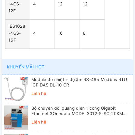
-4GS-
4
12
12
12F
IES1028
-4GS-
4
16
8
16F
KHUYẾN MÃI HOT
Module đo nhiệt + độ ẩm RS-485 Modbus RTU
ICP DAS DL-10 CR
Liên hệ
Bộ chuyển đổi quang điện 1 cổng Gigabit
Ethernet 3Onedata MODEL3012-S-SC-20KM
(Dual fiber, Single-mode, SC, 20KM)
Liên hệ