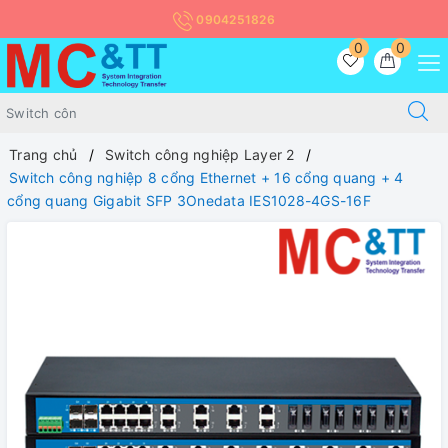
0904251826
0
0
Trang chủ
Switch công nghiệp Layer 2
Switch công nghiệp 8 cổng Ethernet + 16 cổng quang + 4
cổng quang Gigabit SFP 3Onedata IES1028-4GS-16F