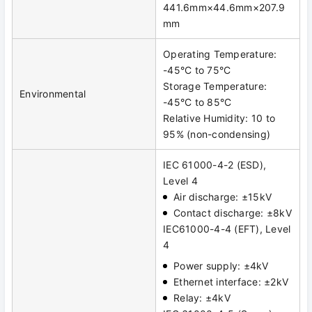
441.6mm×44.6mm×207.9
mm
Operating Temperature:
-45°C to 75°C
Storage Temperature:
Environmental
-45°C to 85°C
Relative Humidity: 10 to
95% (non-condensing)
IEC 61000-4-2 (ESD),
Level 4
Air discharge: ±15kV
Contact discharge: ±8kV
IEC61000-4-4 (EFT), Level
4
Power supply: ±4kV
Ethernet interface: ±2kV
Relay: ±4kV