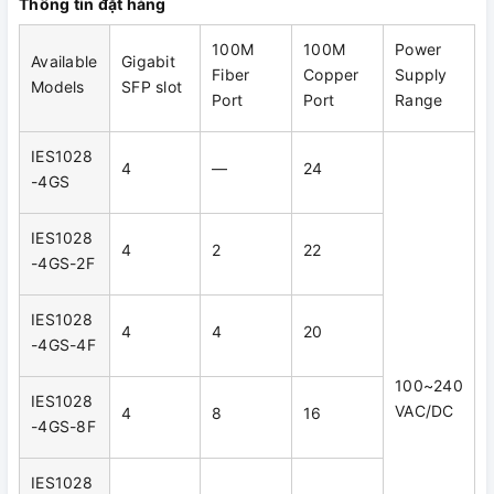
Thông tin đặt hàng
100M
100M
Power
Available
Gigabit
Fiber
Copper
Supply
Models
SFP slot
Port
Port
Range
IES1028
4
―
24
-4GS
IES1028
4
2
22
-4GS-2F
IES1028
4
4
20
-4GS-4F
100~240
IES1028
VAC/DC
4
8
16
-4GS-8F
IES1028