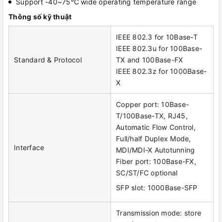
Support -40~75℃ wide operating temperature range
Thông số kỹ thuật
IEEE 802.3 for 10Base-T
IEEE 802.3u for 100Base-
Standard & Protocol
TX and 100Base-FX
IEEE 802.3z for 1000Base-
X
Copper port: 10Base-
T/100Base-TX, RJ45,
Automatic Flow Control,
Full/half Duplex Mode,
Interface
MDI/MDI-X Autotunning
Fiber port: 100Base-FX,
SC/ST/FC optional
SFP slot: 1000Base-SFP
Transmission mode: store