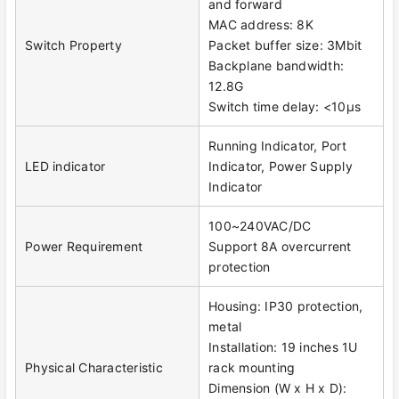
and forward
MAC address: 8K
Switch Property
Packet buffer size: 3Mbit
Backplane bandwidth:
12.8G
Switch time delay: <10μs
Running Indicator, Port
LED indicator
Indicator, Power Supply
Indicator
100~240VAC/DC
Power Requirement
Support 8A overcurrent
protection
Housing: IP30 protection,
metal
Installation: 19 inches 1U
Physical Characteristic
rack mounting
Dimension (W x H x D):