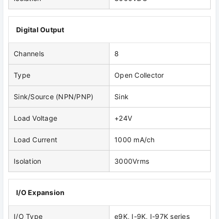
Digital Output
Channels
8
Type
Open Collector
Sink/Source (NPN/PNP)
Sink
Load Voltage
+24V
Load Current
1000 mA/ch
Isolation
3000Vrms
I/O Expansion
I/O Type
e9K, I-9K, I-97K series