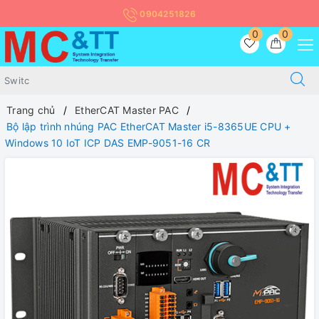
0904251826
0
0
Trang chủ
EtherCAT Master PAC
Bộ lập trình nhúng PAC EtherCAT Master i5-8365UE CPU +
Windows 10 IoT ICP DAS EMP-9051-16 CR