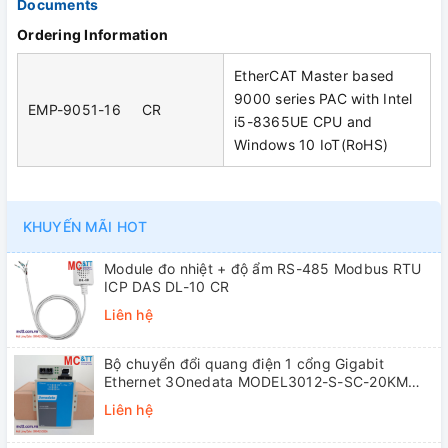
Documents
Ordering Information
EtherCAT Master based
9000 series PAC with Intel
EMP-9051-16 CR
i5-8365UE CPU and
Windows 10 IoT(RoHS)
KHUYẾN MÃI HOT
Module đo nhiệt + độ ẩm RS-485 Modbus RTU
ICP DAS DL-10 CR
Liên hệ
Bộ chuyển đổi quang điện 1 cổng Gigabit
Ethernet 3Onedata MODEL3012-S-SC-20KM
(Dual fiber, Single-mode, SC, 20KM)
Liên hệ