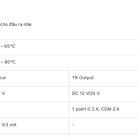
cho đầu ra rơle
 – 65°C
 – 80°C
put
TR Output
 V
DC 12 V/24 V
1 point 0.2 A; COM 2 A
 V/3 mA
-