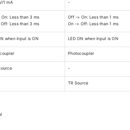
V/1 mA
-
> On: Less than 3 ms
Off -> On: Less than 1 ms
 Off: Less than 3 ms
On -> Off: Less than 1 ms
N when input is ON
LED ON when input is ON
coupler
Photocoupler
Source
-
TR Source
l