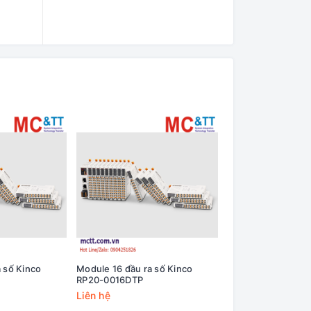
 số Kinco
Module 16 đầu ra số Kinco
Module 16 đầu ra 
RP20-0016DTP
K622S-16DTN
Liên hệ
Liên hệ