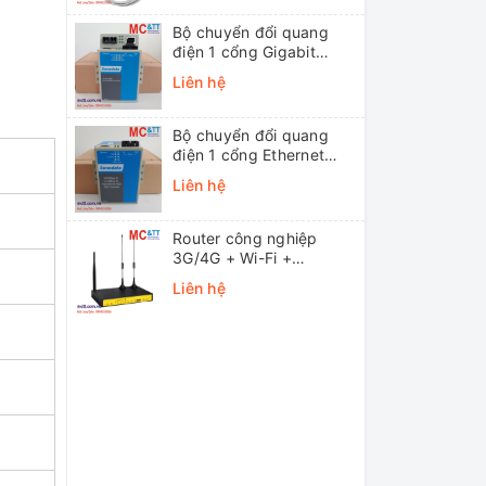
Bộ chuyển đổi quang
điện 1 cổng Gigabit
Ethernet 3Onedata
Liên hệ
MODEL3012-S-SC-
20KM (Dual fiber, Single-
mode, SC, 20KM)
Bộ chuyển đổi quang
điện 1 cổng Ethernet
3onedata MODEL1100-
Liên hệ
S-SC-20KM (Dual fiber,
Single-mode, SC, 20KM)
Router công nghiệp
3G/4G + Wi-Fi +
APN/VPN Four-Faith
Liên hệ
F3436