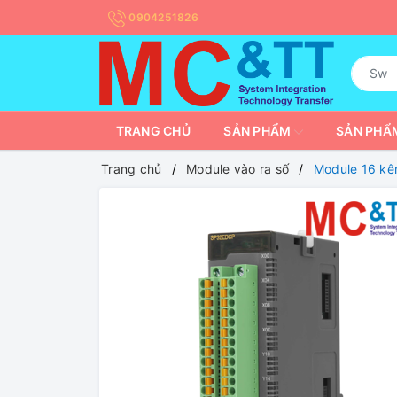
0904251826
TRANG CHỦ
SẢN PHẨM
SẢN PHẨM
Trang chủ
Module vào ra số
Module 16 kê