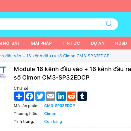
 NỔI BẬT
GIẢI PHÁP
TIN TỨC
DỰ ÁN
HDSD
nh đầu vào + 16 kênh đầu ra số Cimon CM3-SP32EDCP
Module 16 kênh đầu vào + 16 kênh đầu r
số Cimon CM3-SP32EDCP
Chia sẻ:
Share
Facebook
Twitter
Email
LinkedIn
Reddit
Tumblr
Mã sản phẩm:
CM3-SP32EDCP
Thương hiệu:
Cimon
Tình trạng:
Còn hàng