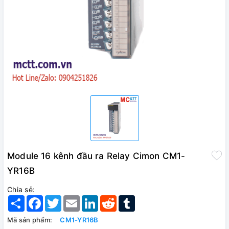
Module 16 kênh đầu ra Relay Cimon CM1-
YR16B
Chia sẻ:
Share
Facebook
Twitter
Email
LinkedIn
Reddit
Tumblr
Mã sản phẩm:
CM1-YR16B