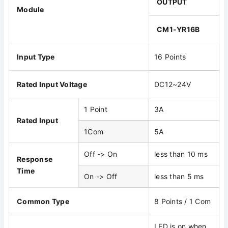
OUTPUT
Module
CM1-YR16B
Input Type
16 Points
Rated Input Voltage
DC12~24V
1 Point
3A
Rated Input
1Com
5A
Off -> On
less than 10 ms
Response
Time
On -> Off
less than 5 ms
Common Type
8 Points / 1 Com
LED is on when