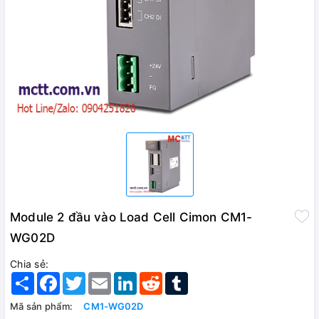
Module 2 đầu vào Load Cell Cimon CM1-
WG02D
Chia sẻ:
Share
Facebook
Twitter
Email
LinkedIn
Reddit
Tumblr
Mã sản phẩm:
CM1-WG02D