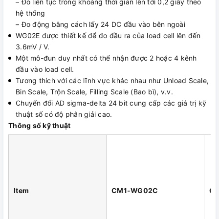
– Đo liên tục trong khoảng thời gian lên tới 0,2 giây theo
hệ thống
– Đo động bằng cách lấy 24 DC đầu vào bên ngoài
WG02E được thiết kế để đo đầu ra của load cell lên đến
3.6mV / V.
Một mô-đun duy nhất có thể nhận được 2 hoặc 4 kênh
đầu vào load cell.
Tương thích với các lĩnh vực khác nhau như Unload Scale,
Bin Scale, Trộn Scale, Filling Scale (Bao bì), v.v.
Chuyển đổi AD sigma-delta 24 bit cung cấp các giá trị kỹ
thuật số có độ phân giải cao.
Thông số kỹ thuật
Item
CM1-WG02C
C