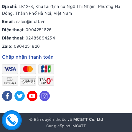
Địa chỉ:
LK12-8, Khu tái định cư Ngô Thì Nhậm, Phường Hà
Đông, Thành Phố Hà Nội, Việt Nam
Email:
sales@mctt.vn
Điện thoại:
0904251826
Điện thoại:
02485894254
Zalo:
0904251826
Chấp nhận thanh toán
© Bản quyền thuộc về
MC&TT Co.,Ltd
Cung cấp bởi
MC&TT