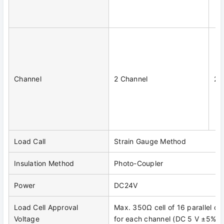
Channel
2 Channel
2 
Load Call
Strain Gauge Method
Insulation Method
Photo-Coupler
Power
DC24V
Load Cell Approval
Max. 350Ω cell of 16 parallel co
Voltage
for each channel (DC 5 V ±5%)