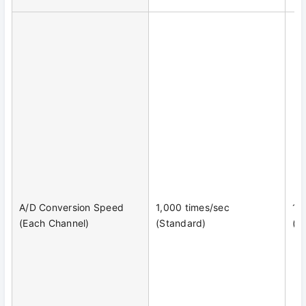
A/D Conversion Speed
1,000 times/sec
1,
(Each Channel)
(Standard)
(D