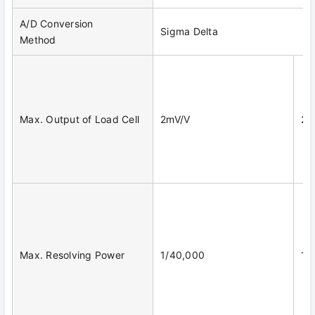
A/D Conversion
Sigma Delta
Method
Max. Output of Load Cell
2mV/V
2m
Max. Resolving Power
1/40,000
1/