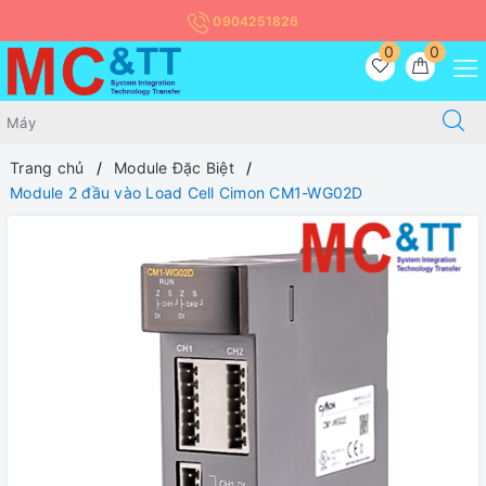
0904251826
0
0
Trang chủ
Module Đặc Biệt
Module 2 đầu vào Load Cell Cimon CM1-WG02D