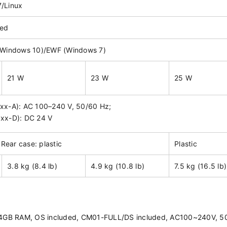
/Linux
ded
(Windows 10)/EWF (Windows 7)
21 W
23 W
25 W
xx-A): AC 100–240 V, 50/60 Hz;
xx-D): DC 24 V
Rear case: plastic
Plastic
3.8 kg (8.4 lb)
4.9 kg (10.8 lb)
7.5 kg (16.5 lb)
, 4GB RAM, OS included, CM01-FULL/DS included, AC100~240V, 