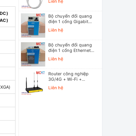
Liên hệ
(DC)
Bộ chuyển đổi quang
(AC)
điện 1 cổng Gigabit
Ethernet 3Onedata
Liên hệ
MODEL3012-S-SC-
20KM (Dual fiber, Single-
mode, SC, 20KM)
Bộ chuyển đổi quang
điện 1 cổng Ethernet
3onedata MODEL1100-
Liên hệ
S-SC-20KM (Dual fiber,
Single-mode, SC, 20KM)
Router công nghiệp
3G/4G + Wi-Fi +
APN/VPN Four-Faith
SXGA)
Liên hệ
F3436