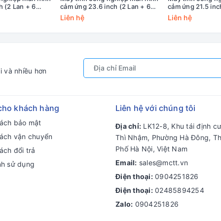
h (2 Lan + 6
cảm ứng 23.6 inch (2 Lan + 6
cảm ứng 21.5 inc
L6C-11TH-15S
COM) MCTT MPPC-2L6C-
COM) MCTT MP
Liên hệ
Liên hệ
12TH-23W
12TH-21W
i và nhiều hơn
cho khách hàng
Liên hệ với chúng tôi
sách bảo mật
Địa chỉ:
LK12-8, Khu tái định c
sách vận chuyển
Thì Nhậm, Phường Hà Đông, T
Phố Hà Nội, Việt Nam
ách đổi trả
Email:
sales@mctt.vn
nh sử dụng
Điện thoại:
0904251826
Điện thoại:
02485894254
Zalo:
0904251826