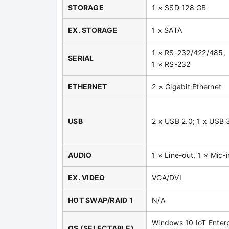
STORAGE
1 × SSD 128 GB
EX. STORAGE
1 x SATA
1 × RS-232/422/485,
SERIAL
1 × RS-232
ETHERNET
2 × Gigabit Ethernet
USB
2 x USB 2.0; 1 x USB 
AUDIO
1 × Line-out, 1 × Mic-i
EX. VIDEO
VGA/DVI
HOT SWAP/RAID 1
N/A
Windows 10 IoT Enter
OS (SELECTABLE)