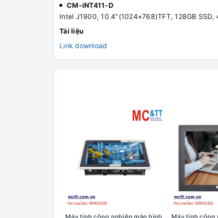
CM-iNT411-D
Intel J1900, 10.4″(1024×768)TFT, 128GB SSD,
Tài liệu
Link download
Máy tính công nghiệp màn hình
Máy tính công