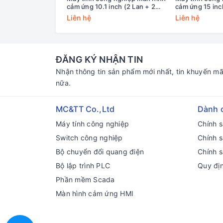
cảm ứng 10.1 inch (2 Lan + 2
cảm ứng 15 inc
COM) MCTT MPPC-2L2C-10W
COM) MPPC-2
Liên hệ
Liên hệ
ĐĂNG KÝ NHẬN TIN
Nhận thông tin sản phẩm mới nhất, tin khuyến mã
nữa.
MC&TT Co.,Ltd
Dành 
Máy tính công nghiệp
Chính 
Switch công nghiệp
Chính 
Bộ chuyển đổi quang điện
Chính s
Bộ lập trình PLC
Quy đị
Phần mềm Scada
Màn hình cảm ứng HMI