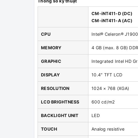
Thông số kỹ thuật
CM-iNT411-D (DC)
CM-iNT411-A (AC)
CPU
Intel® Celeron® J190
MEMORY
4 GB (max. 8 GB) DD
GRAPHIC
Integrated Intel HD G
DISPLAY
10.4″ TFT LCD
RESOLUTION
1024 × 768 (XGA)
LCD BRIGHTNESS
600 cd/m2
BACKLIGHT UNIT
LED
TOUCH
Analog resistive