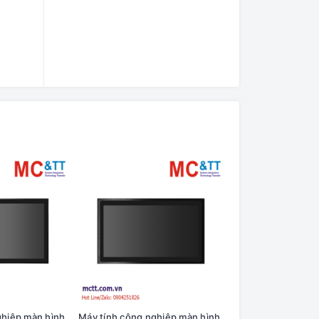
ghiệp màn hình
Máy tính công nghiệp màn hình
Máy tính công ngh