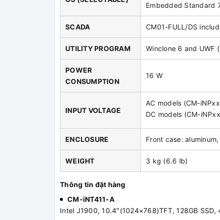
Embedded Standard 7
SCADA
CM01-FULL/DS inclu
UTILITY PROGRAM
Winclone 6 and UWF 
POWER
16 W
CONSUMPTION
AC models (CM-iNPxx
INPUT VOLTAGE
DC models (CM-iNPxx
ENCLOSURE
Front case: aluminum, 
WEIGHT
3 kg (6.6 lb)
Thông tin đặt hàng
CM-iNT411-A
Intel J1900, 10.4″(1024×768)TFT, 128GB SSD