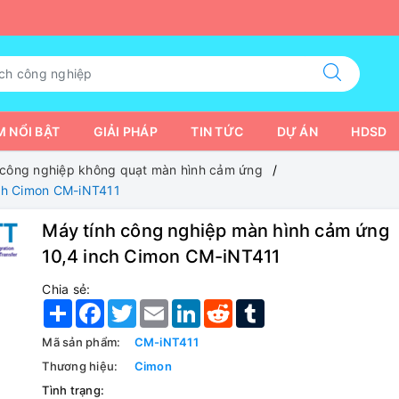
 NỔI BẬT
GIẢI PHÁP
TIN TỨC
DỰ ÁN
HDSD
 công nghiệp không quạt màn hình cảm ứng
nch Cimon CM-iNT411
Máy tính công nghiệp màn hình cảm ứng
10,4 inch Cimon CM-iNT411
Chia sẻ:
Share
Facebook
Twitter
Email
LinkedIn
Reddit
Tumblr
Mã sản phẩm:
CM-iNT411
Thương hiệu:
Cimon
Tình trạng: