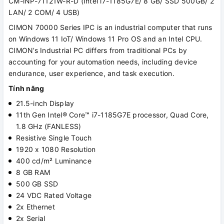
CM-iNP-71121W-R-D (Intel i7-1185G7E/ 8 GB/ SSD 500GB/ 2
LAN/ 2 COM/ 4 USB)
CIMON 70000 Series IPC is an industrial computer that runs
on Windows 11 IoT/ Windows 11 Pro OS and an Intel CPU.
CIMON’s Industrial PC differs from traditional PCs by
accounting for your automation needs, including device
endurance, user experience, and task execution.
Tính năng
21.5-inch Display
11th Gen Intel® Core™ i7-1185G7E processor, Quad Core,
1.8 GHz (FANLESS)
Resistive Single Touch
1920 x 1080 Resolution
400 cd/m² Luminance
8 GB RAM
500 GB SSD
24 VDC Rated Voltage
2x Ethernet
2x Serial