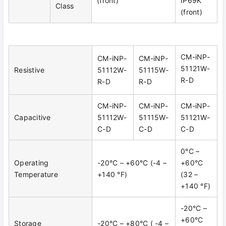
(front)
IP69K
Class
(front)
CM-iNP-
CM-iNP-
CM-iNP-
51121W-
Resistive
51112W-
51115W-
R-D
R-D
R-D
CM-iNP-
CM-iNP-
CM-iNP-
Capacitive
51112W-
51115W-
51121W-
C-D
C-D
C-D
0°C –
Operating
-20°C – +60°C (-4 –
+60°C
Temperature
+140 °F)
(32 –
+140 °F)
-20°C –
+60°C
Storage
-20°C – +80°C ( -4 –