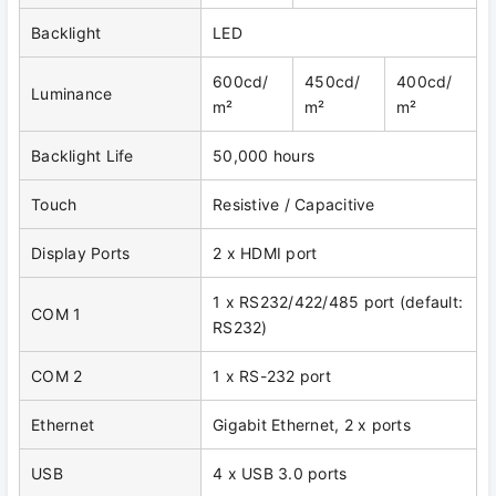
Backlight
LED
600cd/
450cd/
400cd/
Luminance
m²
m²
m²
Backlight Life
50,000 hours
Touch
Resistive / Capacitive
Display Ports
2 x HDMI port
1 x RS232/422/485 port (default:
COM 1
RS232)
COM 2
1 x RS-232 port
Ethernet
Gigabit Ethernet, 2 x ports
USB
4 x USB 3.0 ports