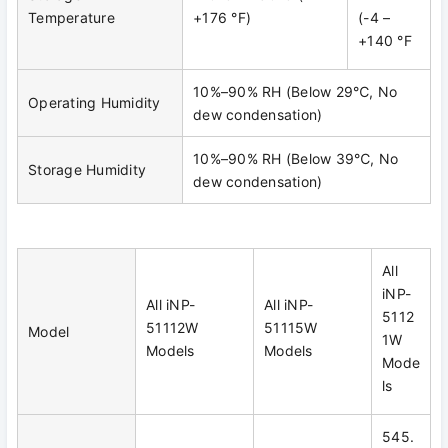
Temperature
+176 °F)
(-4 –
+140 °F
10%–90% RH (Below 29℃, No
Operating Humidity
dew condensation)
10%–90% RH (Below 39℃, No
Storage Humidity
dew condensation)
All
iNP-
All iNP-
All iNP-
5112
51112W
51115W
Model
1W
Models
Models
Mode
ls
545.