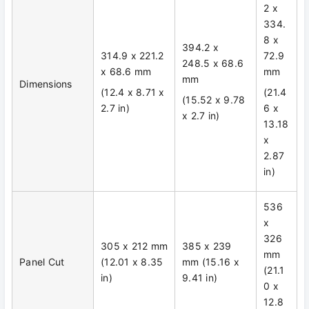
2 x
334.
8 x
394.2 x
314.9 x 221.2
72.9
248.5 x 68.6
x 68.6 mm
mm
mm
Dimensions
(12.4 x 8.71 x
(21.4
(15.52 x 9.78
2.7 in)
6 x
x 2.7 in)
13.18
x
2.87
in)
536
x
326
305 x 212 mm
385 x 239
mm
Panel Cut
(12.01 x 8.35
mm (15.16 x
(21.1
in)
9.41 in)
0 x
12.8