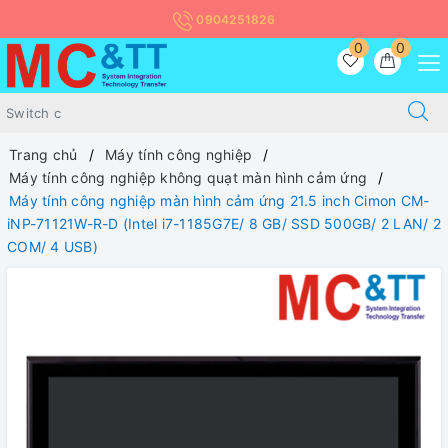
0904251826
0
0
Trang chủ
Máy tính công nghiệp
Máy tính công nghiệp không quạt màn hình cảm ứng
Máy tính công nghiệp màn hình cảm ứng 21.5 inch Cimon CM-
iNP-71121W-R-D (Intel i7-1185G7E/ 8 GB/ SSD 500GB/ 2 LAN/ 2
COM/ 4 USB)