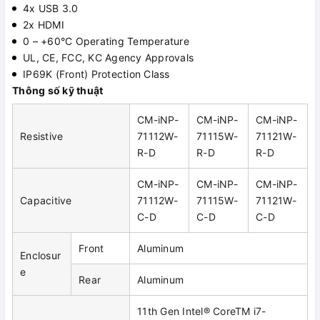
4x USB 3.0
2x HDMI
0 – +60°C Operating Temperature
UL, CE, FCC, KC Agency Approvals
IP69K (Front) Protection Class
Thông số kỹ thuật
CM-iNP-
CM-iNP-
CM-iNP-
Resistive
71112W-
71115W-
71121W-
R-D
R-D
R-D
CM-iNP-
CM-iNP-
CM-iNP-
Capacitive
71112W-
71115W-
71121W-
C-D
C-D
C-D
Front
Aluminum
Enclosur
e
Rear
Aluminum
11th Gen Intel® CoreTM i7-