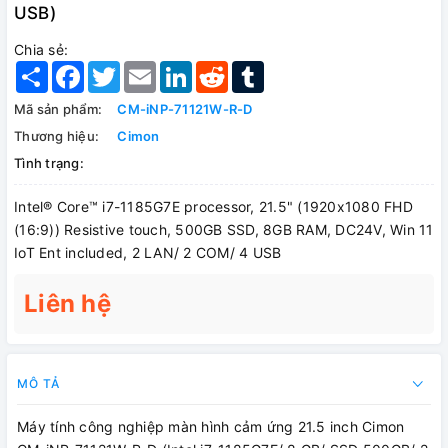
USB)
Chia sẻ:
Share
Facebook
Twitter
Email
LinkedIn
Reddit
Tumblr
Mã sản phẩm:
CM-iNP-71121W-R-D
Thương hiệu:
Cimon
Tình trạng:
Intel® Core™ i7-1185G7E processor, 21.5" (1920x1080 FHD
(16:9)) Resistive touch, 500GB SSD, 8GB RAM, DC24V, Win 11
IoT Ent included, 2 LAN/ 2 COM/ 4 USB
Liên hệ
MÔ TẢ
Máy tính công nghiệp màn hình cảm ứng 21.5 inch Cimon