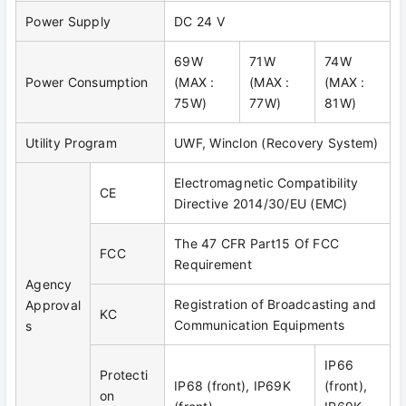
Power Supply
DC 24 V
69W
71W
74W
Power Consumption
(MAX :
(MAX :
(MAX :
75W)
77W)
81W)
Utility Program
UWF, Winclon (Recovery System)
Electromagnetic Compatibility
CE
Directive 2014/30/EU (EMC)
The 47 CFR Part15 Of FCC
FCC
Requirement
Agency
Registration of Broadcasting and
Approval
KC
Communication Equipments
s
IP66
Protecti
IP68 (front), IP69K
(front),
on