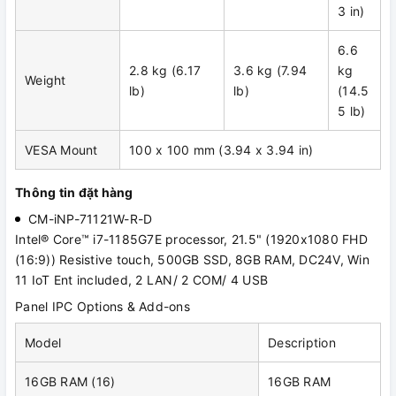
3 in)
6.6
2.8 kg (6.17
3.6 kg (7.94
kg
Weight
lb)
lb)
(14.5
5 lb)
VESA Mount
100 x 100 mm (3.94 x 3.94 in)
Thông tin đặt hàng
CM-iNP-71121W-R-D
Intel® Core™ i7-1185G7E processor, 21.5" (1920x1080 FHD
(16:9)) Resistive touch, 500GB SSD, 8GB RAM, DC24V, Win
11 IoT Ent included, 2 LAN/ 2 COM/ 4 USB
Panel IPC Options & Add-ons
Model
Description
16GB RAM (16)
16GB RAM