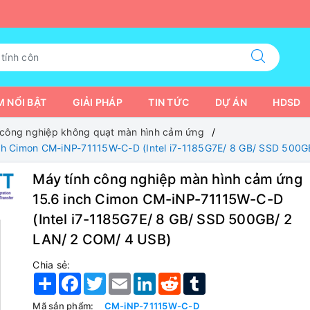
 NỔI BẬT
GIẢI PHÁP
TIN TỨC
DỰ ÁN
HDSD
 công nghiệp không quạt màn hình cảm ứng
nch Cimon CM-iNP-71115W-C-D (Intel i7-1185G7E/ 8 GB/ SSD 500G
Máy tính công nghiệp màn hình cảm ứng
15.6 inch Cimon CM-iNP-71115W-C-D
(Intel i7-1185G7E/ 8 GB/ SSD 500GB/ 2
LAN/ 2 COM/ 4 USB)
Chia sẻ:
Share
Facebook
Twitter
Email
LinkedIn
Reddit
Tumblr
Mã sản phẩm:
CM-iNP-71115W-C-D