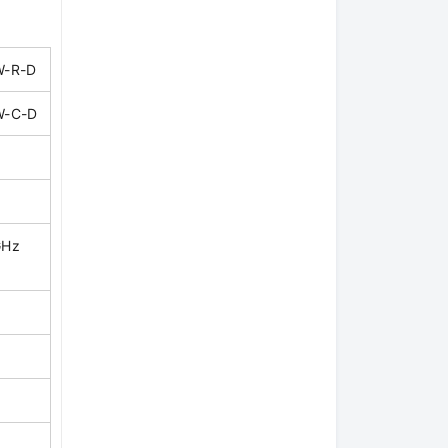
W-R-D
W-C-D
GHz