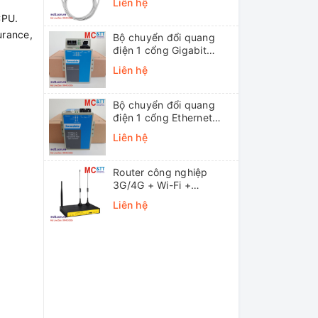
Liên hệ
CPU.
urance,
Bộ chuyển đổi quang
điện 1 cổng Gigabit
Ethernet 3Onedata
Liên hệ
MODEL3012-S-SC-
20KM (Dual fiber, Single-
mode, SC, 20KM)
Bộ chuyển đổi quang
điện 1 cổng Ethernet
3onedata MODEL1100-
Liên hệ
S-SC-20KM (Dual fiber,
Single-mode, SC, 20KM)
Router công nghiệp
3G/4G + Wi-Fi +
APN/VPN Four-Faith
Liên hệ
F3436