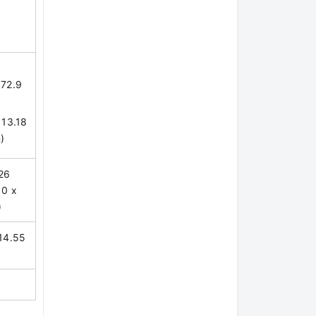
 72.9
 13.18
n)
26
10 x
)
(14.55