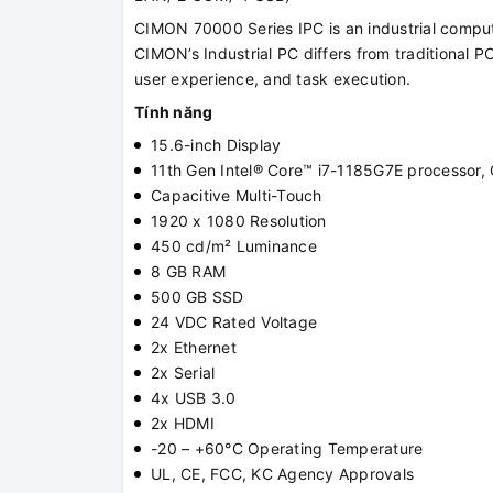
CIMON 70000 Series IPC is an industrial comput
CIMON’s Industrial PC differs from traditional 
user experience, and task execution.
Tính năng
15.6-inch Display
11th Gen Intel® Core™ i7-1185G7E processor,
Capacitive Multi-Touch
1920 x 1080 Resolution
450 cd/m² Luminance
8 GB RAM
500 GB SSD
24 VDC Rated Voltage
2x Ethernet
2x Serial
4x USB 3.0
2x HDMI
-20 – +60°C Operating Temperature
UL, CE, FCC, KC Agency Approvals