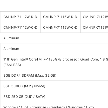
CM-iNP-71112W-R-D
CM-iNP-71115W-R-D
CM-iNP-71121
CM-iNP-71112W-C-D
CM-iNP-71115W-C-D
CM-iNP-71121
Aluminum
Aluminum
11th Gen Intel® CoreTM i7-1185G7E processor, Quad Core, 1.8 
(FANLESS)
8GB DDR4 SDRAM (Max. 32 GB)
SSD 500GB (M.2 / NVMe)
SSD 250 GB (2.5” / SATA)
Windows 11 IoT Enterprise (Standard) / Windows 11 Pro