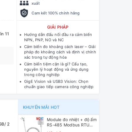
xuất
Cam kết 100% chính hãng
D
GIẢI PHÁP
in 11
Hướng dẫn đấu nối đầu ra cảm biến
NPN, PNP, NO và NC
Cảm biến đo khoảng cách laser – Giải
pháp đo khoảng cách và định vị chính
xác trong tự động hóa
Cảm biến tiệm cận là gì? Cấu tạo,
nguyên lý hoạt động và ứng dụng
trong công nghiệp
GigE Vision và USB3 Vision: Chọn
chuẩn giao tiếp camera công nghiệp
KHUYẾN MÃI HOT
Module đo nhiệt + độ ẩm
GB/ 2
RS-485 Modbus RTU
ICP DAS DL-10 CR