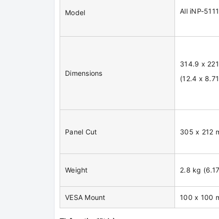
All iNP-51
Model
314.9 x 22
Dimensions
(12.4 x 8.71
Panel Cut
305 x 212 m
Weight
2.8 kg (6.17
VESA Mount
100 x 100 m