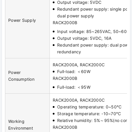
Output voltage: 5VDC
Redundant power supply: single powe
dual power supply
Power Supply
RACK2000B
Input voltage: 85~265VAC, 50~60H
Output voltage: 5VDC, 16A
Redundant power supply: dual power
redundancy
RACK2000A, RACK2000C
Full-load: ＜60W
Power
RACK2000B
Consumption
Full-load: ＜95W
RACK2000A, RACK2000C
Operating temperature: 0~50℃
Storage temperature: -10~70℃
Relative humidity: 5%～95%(no conde
Working
RACK2000B
Environment