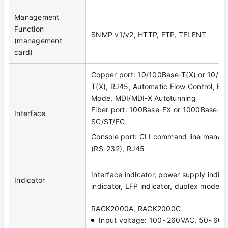
Management
Function
SNMP v1/v2, HTTP, FTP, TELENT
(management
card)
Copper port: 10/100Base-T(X) or 10/1
T(X), RJ45, Automatic Flow Control, Ful
Mode, MDI/MDI-X Autotunning
Fiber port: 100Base-FX or 1000Base-FX
Interface
SC/ST/FC
Console port: CLI command line manag
(RS-232), RJ45
Interface indicator, power supply indica
Indicator
indicator, LFP indicator, duplex mode in
RACK2000A, RACK2000C
Input voltage: 100~260VAC, 50~60H