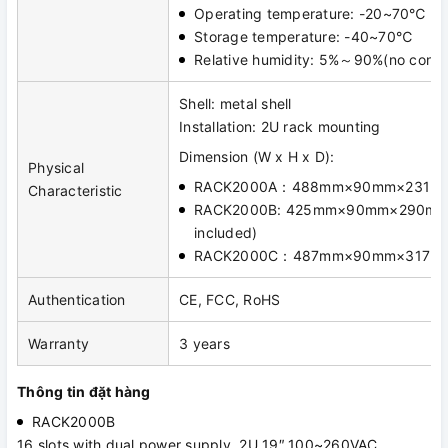
Operating temperature: -20~70℃
Storage temperature: -40~70℃
Relative humidity: 5%～90%(no conde
Shell: metal shell
Installation: 2U rack mounting
Dimension (W x H x D):
Physical
RACK2000A：488mm×90mm×231m
Characteristic
RACK2000B: 425mm×90mm×290mm (l
included)
RACK2000C：487mm×90mm×317m
Authentication
CE, FCC, RoHS
Warranty
3 years
Thông tin đặt hàng
RACK2000B
16 slots with dual power supply, 2U 19″,100~260VAC