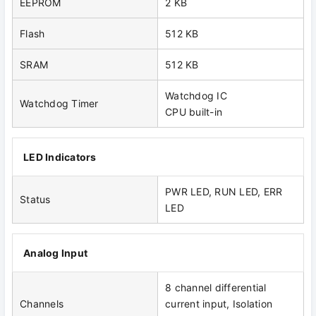
EEPROM
2 KB
Flash
512 KB
SRAM
512 KB
Watchdog IC
Watchdog Timer
CPU built-in
LED Indicators
PWR LED, RUN LED, ERR
Status
LED
Analog Input
8 channel differential
Channels
current input, Isolation