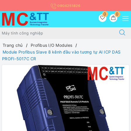
0904251826
0
0
Trang chủ
Profibus I/O Modules
Module Profibus Slave 8 kênh đầu vào tương tự AI ICP DAS
PROFI-5017C CR