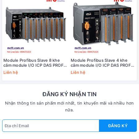
Module Profibus Slave 8 khe
Module Profibus Slave 4 khe
cắm module I/O ICP DAS PROFI-
cắm module I/O ICP DAS PROFI-
8855-G CR
8455-G CR
Liên hệ
Liên hệ
ĐĂNG KÝ NHẬN TIN
Nhận thông tin sản phẩm mới nhất, tin khuyến mãi và nhiều hơn
nữa.
ĐĂNG KÝ