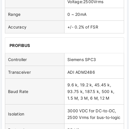
Voltage:2500Vrms
Range
0 ~ 20mA
Accuracy
+/- 0.2% of FSR
PROFIBUS
Controller
Siemens SPC3
Transceiver
ADI ADM2486
9.6 k, 19.2 k, 45.45 k,
Baud Rate
93.75 k, 187.5 k, 500 k,
1.5 M, 3 M, 6 M, 12 M
3000 VDC for DC-to-DC,
Isolation
2500 Vrms for bus-to-logic