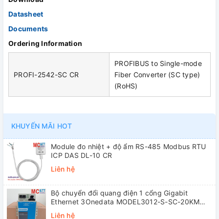
Datasheet
Documents
Ordering Information
PROFIBUS to Single-mode
PROFI-2542-SC CR
Fiber Converter (SC type)
(RoHS)
KHUYẾN MÃI HOT
Module đo nhiệt + độ ẩm RS-485 Modbus RTU
ICP DAS DL-10 CR
Liên hệ
Bộ chuyển đổi quang điện 1 cổng Gigabit
Ethernet 3Onedata MODEL3012-S-SC-20KM
(Dual fiber, Single-mode, SC, 20KM)
Liên hệ