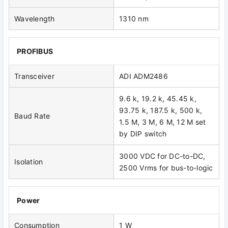
Wavelength
1310 nm
PROFIBUS
Transceiver
ADI ADM2486
9.6 k, 19.2 k, 45.45 k,
93.75 k, 187.5 k, 500 k,
Baud Rate
1.5 M, 3 M, 6 M, 12 M set
by DIP switch
3000 VDC for DC-to-DC,
Isolation
2500 Vrms for bus-to-logic
Power
Consumption
1 W