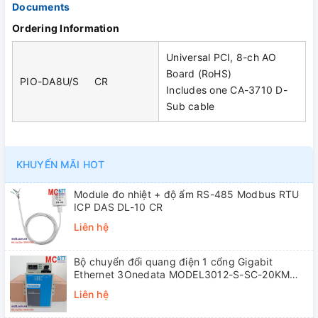
Documents
Ordering Information
Universal PCI, 8-ch AO
Board (RoHS)
PIO-DA8U/S CR
Includes one CA-3710 D-
Sub cable
KHUYẾN MÃI HOT
Module đo nhiệt + độ ẩm RS-485 Modbus RTU
ICP DAS DL-10 CR
Liên hệ
Bộ chuyển đổi quang điện 1 cổng Gigabit
Ethernet 3Onedata MODEL3012-S-SC-20KM
(Dual fiber, Single-mode, SC, 20KM)
Liên hệ