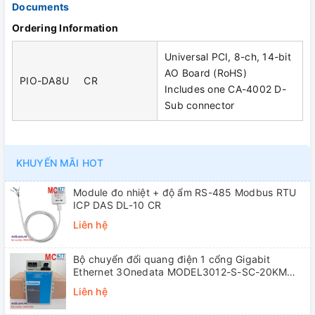
Documents
Ordering Information
Universal PCI, 8-ch, 14-bit
AO Board (RoHS)
PIO-DA8U CR
Includes one CA-4002 D-
Sub connector
KHUYẾN MÃI HOT
Module đo nhiệt + độ ẩm RS-485 Modbus RTU
ICP DAS DL-10 CR
Liên hệ
Bộ chuyển đổi quang điện 1 cổng Gigabit
Ethernet 3Onedata MODEL3012-S-SC-20KM
(Dual fiber, Single-mode, SC, 20KM)
Liên hệ