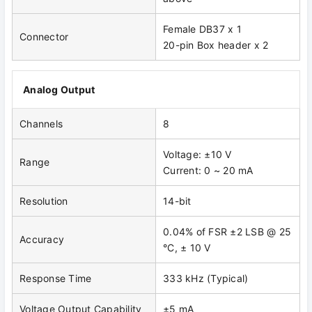
Female DB37 x 1
Connector
20-pin Box header x 2
Analog Output
Channels
8
Voltage: ±10 V
Range
Current: 0 ~ 20 mA
Resolution
14-bit
0.04% of FSR ±2 LSB @ 25
Accuracy
°C, ± 10 V
Response Time
333 kHz (Typical)
Voltage Output Capability
±5 mA