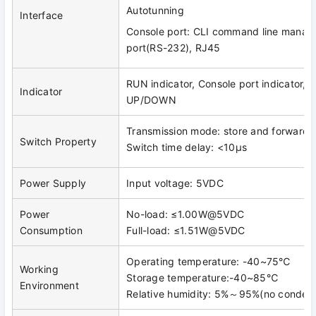
Autotunning
Interface
Console port: CLI command line mana
port(RS-232), RJ45
RUN indicator, Console port indicator, p
Indicator
UP/DOWN
Transmission mode: store and forward
Switch Property
Switch time delay: <10μs
Power Supply
Input voltage: 5VDC
Power
No-load: ≤1.00W@5VDC
Consumption
Full-load: ≤1.51W@5VDC
Operating temperature: -40~75℃
Working
Storage temperature:-40~85℃
Environment
Relative humidity: 5%～95%(no condens