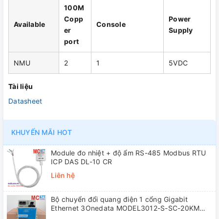
100M
Copp
Power
Available
Console
er
Supply
port
NMU
2
1
5VDC
Tài liệu
Datasheet
KHUYẾN MÃI HOT
Module đo nhiệt + độ ẩm RS-485 Modbus RTU
ICP DAS DL-10 CR
Liên hệ
Bộ chuyển đổi quang điện 1 cổng Gigabit
Ethernet 3Onedata MODEL3012-S-SC-20KM
(Dual fiber, Single-mode, SC, 20KM)