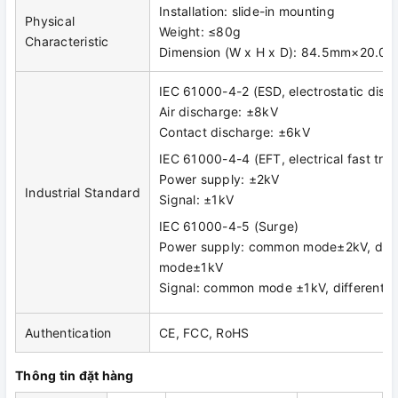
Installation: slide-in mounting
Physical
Weight: ≤80g
Characteristic
Dimension (W x H x D): 84.5mm×20.
IEC 61000-4-2 (ESD, electrostatic disc
Air discharge: ±8kV
Contact discharge: ±6kV
IEC 61000-4-4 (EFT, electrical fast tran
Power supply: ±2kV
Industrial Standard
Signal: ±1kV
IEC 61000-4-5 (Surge)
Power supply: common mode±2kV, diffe
mode±1kV
Signal: common mode ±1kV, differenti
Authentication
CE, FCC, RoHS
Thông tin đặt hàng