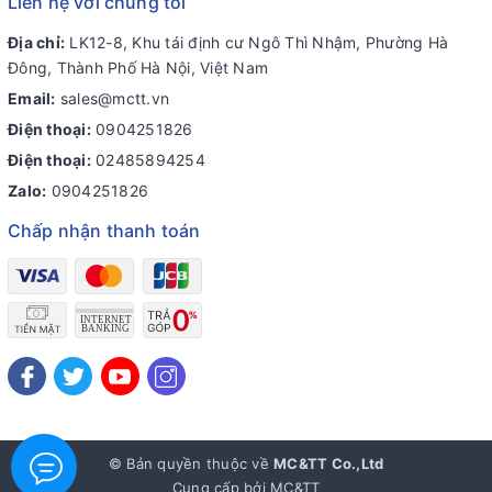
Liên hệ với chúng tôi
Địa chỉ:
LK12-8, Khu tái định cư Ngô Thì Nhậm, Phường Hà
Đông, Thành Phố Hà Nội, Việt Nam
Email:
sales@mctt.vn
Điện thoại:
0904251826
Điện thoại:
02485894254
Zalo:
0904251826
Chấp nhận thanh toán
© Bản quyền thuộc về
MC&TT Co.,Ltd
Cung cấp bởi
MC&TT