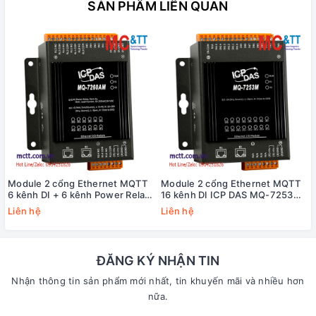
SẢN PHẨM LIÊN QUAN
Module 2 cổng Ethernet MQTT
Module 2 cổng Ethernet MQTT
6 kênh DI + 6 kênh Power Relay
16 kênh DI ICP DAS MQ-7253M
ICP DAS MQ-7260AM CR
CR
Liên hệ
Liên hệ
ĐĂNG KÝ NHẬN TIN
Nhận thông tin sản phẩm mới nhất, tin khuyến mãi và nhiều hơn
nữa.