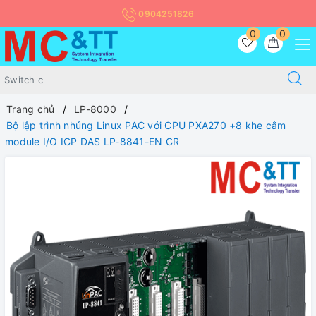
0904251826
0
0
Trang chủ
LP-8000
Bộ lập trình nhúng Linux PAC với CPU PXA270 +8 khe cắm
module I/O ICP DAS LP-8841-EN CR