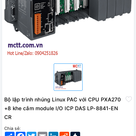
Bộ lập trình nhúng Linux PAC với CPU PXA270
+8 khe cắm module I/O ICP DAS LP-8841-EN
CR
Chia sẻ:
Share
Facebook
Twitter
Email
LinkedIn
Reddit
Tumblr