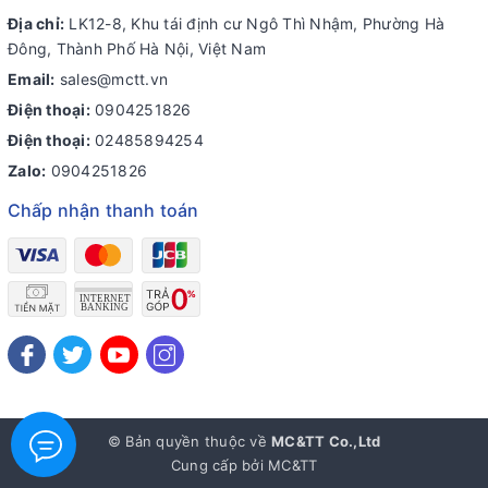
Địa chỉ:
LK12-8, Khu tái định cư Ngô Thì Nhậm, Phường Hà
Đông, Thành Phố Hà Nội, Việt Nam
Email:
sales@mctt.vn
Điện thoại:
0904251826
Điện thoại:
02485894254
Zalo:
0904251826
Chấp nhận thanh toán
© Bản quyền thuộc về
MC&TT Co.,Ltd
Cung cấp bởi
MC&TT