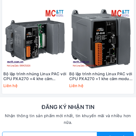
Bộ lập trình nhúng Linux PAC với
Bộ lập trình nhúng Linux PAC với
CPU PXA270 +4 khe cắm
CPU PXA270 +1 khe cắm module
module I/O ICP DAS LP-8441-
I/O ICP DAS LP-8141-EN CR
Liên hệ
Liên hệ
EN CR
ĐĂNG KÝ NHẬN TIN
Nhận thông tin sản phẩm mới nhất, tin khuyến mãi và nhiều hơn
nữa.