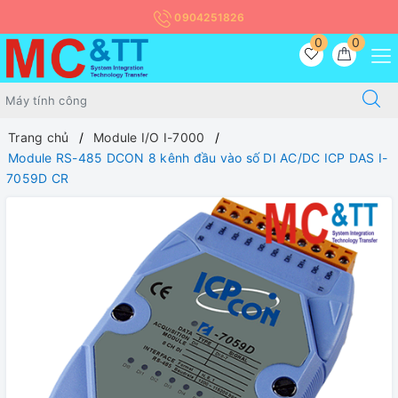
0904251826
0
0
Trang chủ
Module I/O I-7000
Module RS-485 DCON 8 kênh đầu vào số DI AC/DC ICP DAS I-
7059D CR