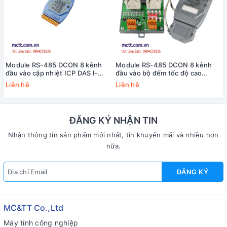
Module RS-485 DCON 8 kênh
Module RS-485 DCON 8 kênh
đầu vào cặp nhiệt ICP DAS I-
đầu vào bộ đếm tốc độ cao
7018BL CR
HSC+8 kênh đầu ra PWM ICP
Liên hệ
Liên hệ
DAS I-7088D-G/S CR
ĐĂNG KÝ NHẬN TIN
Nhận thông tin sản phẩm mới nhất, tin khuyến mãi và nhiều hơn
nữa.
ĐĂNG KÝ
MC&TT Co.,Ltd
Máy tính công nghiệp