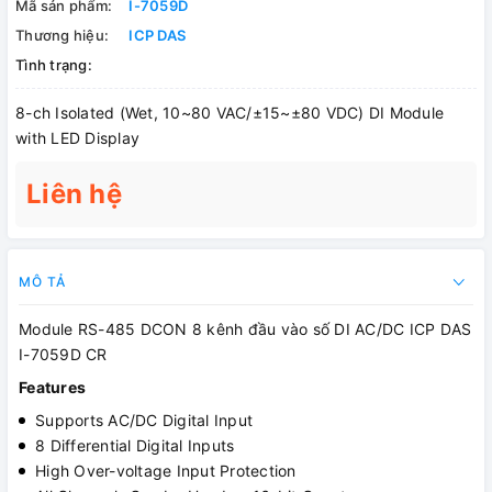
Mã sản phẩm:
I-7059D
Thương hiệu:
ICP DAS
Tình trạng:
8-ch Isolated (Wet, 10~80 VAC/±15~±80 VDC) DI Module
with LED Display
Liên hệ
MÔ TẢ
Module RS-485 DCON 8 kênh đầu vào số DI AC/DC ICP DAS
I-7059D CR
Features
Supports AC/DC Digital Input
8 Differential Digital Inputs
High Over-voltage Input Protection