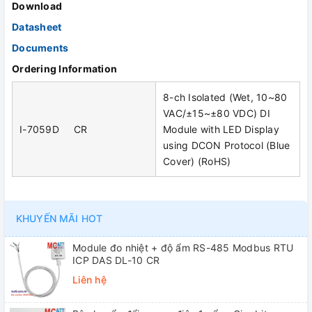
Download
Datasheet
Documents
Ordering Information
8-ch Isolated (Wet, 10~80
VAC/±15~±80 VDC) DI
I-7059D CR
Module with LED Display
using DCON Protocol (Blue
Cover) (RoHS)
KHUYẾN MÃI HOT
Module đo nhiệt + độ ẩm RS-485 Modbus RTU
ICP DAS DL-10 CR
Liên hệ