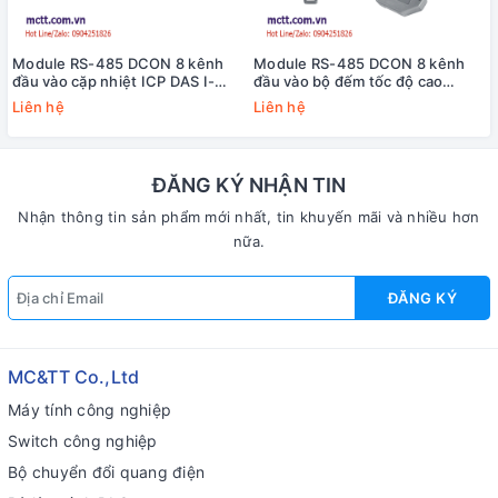
Module RS-485 DCON 8 kênh
Module RS-485 DCON 8 kênh
đầu vào cặp nhiệt ICP DAS I-
đầu vào bộ đếm tốc độ cao
7018BL CR
HSC+8 kênh đầu ra PWM ICP
Liên hệ
Liên hệ
DAS I-7088D-G/S CR
ĐĂNG KÝ NHẬN TIN
Nhận thông tin sản phẩm mới nhất, tin khuyến mãi và nhiều hơn
nữa.
ĐĂNG KÝ
MC&TT Co.,Ltd
Máy tính công nghiệp
Switch công nghiệp
Bộ chuyển đổi quang điện