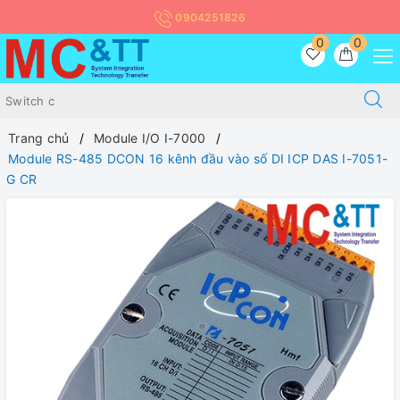
0904251826
0
0
Trang chủ
Module I/O I-7000
Module RS-485 DCON 16 kênh đầu vào số DI ICP DAS I-7051-
G CR