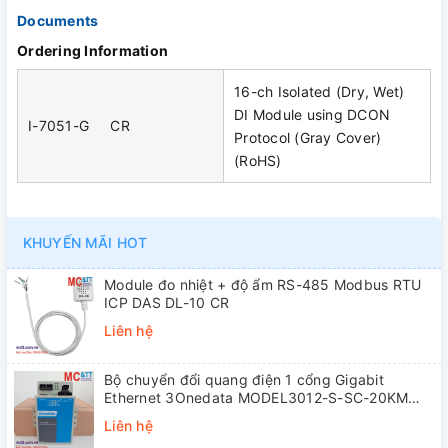
Documents
Ordering Information
16-ch Isolated (Dry, Wet)
DI Module using DCON
I-7051-G CR
Protocol (Gray Cover)
(RoHS)
KHUYẾN MÃI HOT
Module đo nhiệt + độ ẩm RS-485 Modbus RTU
ICP DAS DL-10 CR
Liên hệ
Bộ chuyển đổi quang điện 1 cổng Gigabit
Ethernet 3Onedata MODEL3012-S-SC-20KM
(Dual fiber, Single-mode, SC, 20KM)
Liên hệ