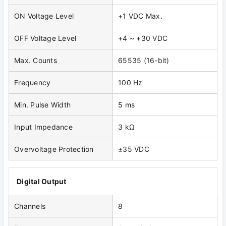
ON Voltage Level
+1 VDC Max.
OFF Voltage Level
+4 ~ +30 VDC
Max. Counts
65535 (16-bit)
Frequency
100 Hz
Min. Pulse Width
5 ms
Input Impedance
3 kΩ
Overvoltage Protection
±35 VDC
Digital Output
Channels
8