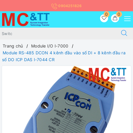
0904251826
0
0
Trang chủ
Module I/O I-7000
Module RS-485 DCON 4 kênh đầu vào số DI + 8 kênh đầu ra
số DO ICP DAS I-7044 CR