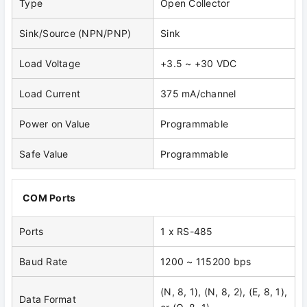
Type
Open Collector
Sink/Source (NPN/PNP)
Sink
Load Voltage
+3.5 ~ +30 VDC
Load Current
375 mA/channel
Power on Value
Programmable
Safe Value
Programmable
COM Ports
Ports
1 x RS-485
Baud Rate
1200 ~ 115200 bps
(N, 8, 1), (N, 8, 2), (E, 8, 1),
Data Format