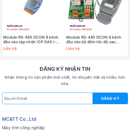
Module RS-485 DCON 8 kênh
Module RS-485 DCON 8 kênh
đầu vào cặp nhiệt ICP DAS I-
đầu vào bộ đếm tốc độ cao
7018BL CR
HSC+8 kênh đầu ra PWM ICP
Liên hệ
Liên hệ
DAS I-7088D-G/S CR
ĐĂNG KÝ NHẬN TIN
Nhận thông tin sản phẩm mới nhất, tin khuyến mãi và nhiều hơn
nữa.
ĐĂNG KÝ
MC&TT Co.,Ltd
Máy tính công nghiệp