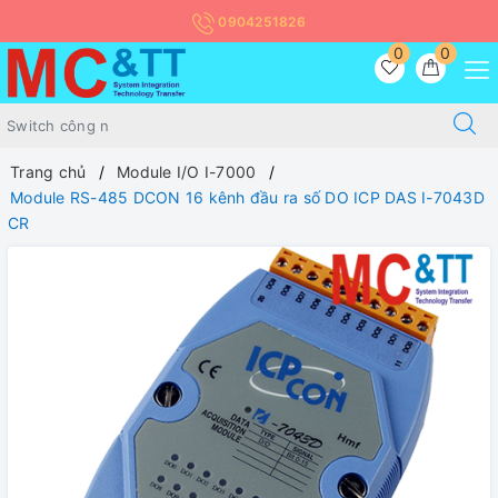
0904251826
0
0
Trang chủ
Module I/O I-7000
Module RS-485 DCON 16 kênh đầu ra số DO ICP DAS I-7043D
CR