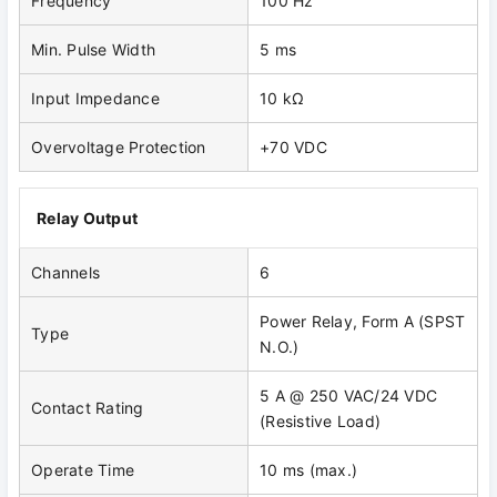
Frequency
100 Hz
Min. Pulse Width
5 ms
Input Impedance
10 kΩ
Overvoltage Protection
+70 VDC
Relay Output
Channels
6
Power Relay, Form A (SPST
Type
N.O.)
5 A @ 250 VAC/24 VDC
Contact Rating
(Resistive Load)
Operate Time
10 ms (max.)