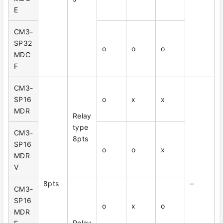
E
CM3-
SP32
o
o
o
MDC
F
CM3-
SP16
o
x
x
MDR
Relay
type
CM3-
8pts
SP16
o
o
x
MDR
V
8pts
–
CM3-
SP16
o
x
o
MDR
Relay