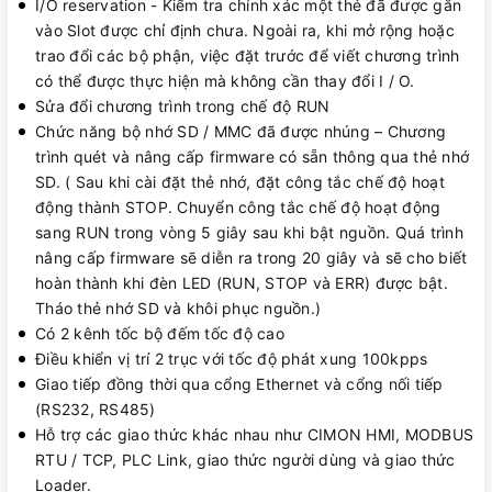
I/O reservation - Kiểm tra chính xác một thẻ đã được gắn
vào Slot được chỉ định chưa. Ngoài ra, khi mở rộng hoặc
trao đổi các bộ phận, việc đặt trước để viết chương trình
có thể được thực hiện mà không cần thay đổi I / O.
Sửa đổi chương trình trong chế độ RUN
Chức năng bộ nhớ SD / MMC đã được nhúng – Chương
trình quét và nâng cấp firmware có sẵn thông qua thẻ nhớ
SD. ( Sau khi cài đặt thẻ nhớ, đặt công tắc chế độ hoạt
động thành STOP. Chuyển công tắc chế độ hoạt động
sang RUN trong vòng 5 giây sau khi bật nguồn. Quá trình
nâng cấp firmware sẽ diễn ra trong 20 giây và sẽ cho biết
hoàn thành khi đèn LED (RUN, STOP và ERR) được bật.
Tháo thẻ nhớ SD và khôi phục nguồn.)
Có 2 kênh tốc bộ đếm tốc độ cao
Điều khiển vị trí 2 trục với tốc độ phát xung 100kpps
Giao tiếp đồng thời qua cổng Ethernet và cổng nối tiếp
(RS232, RS485)
Hỗ trợ các giao thức khác nhau như CIMON HMI, MODBUS
RTU / TCP, PLC Link, giao thức người dùng và giao thức
Loader.