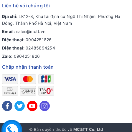
Liên hệ với chúng tôi
Địa chỉ:
LK12-8, Khu tái định cư Ngô Thì Nhậm, Phường Hà
Đông, Thành Phố Hà Nội, Việt Nam
Email:
sales@mctt.vn
Điện thoại:
0904251826
Điện thoại:
02485894254
Zalo:
0904251826
Chấp nhận thanh toán
© Bản quyền thuộc về
MC&TT Co.,Ltd