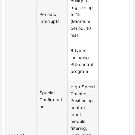
Ability to
register up
Periodic
to 15
Interrupts
(Minimum
period: 10
ms)
6 types
including
PID control
program
High-Speed
Special
Counter,
Configurati
Positioning
on
control,
Input
module
filtering,