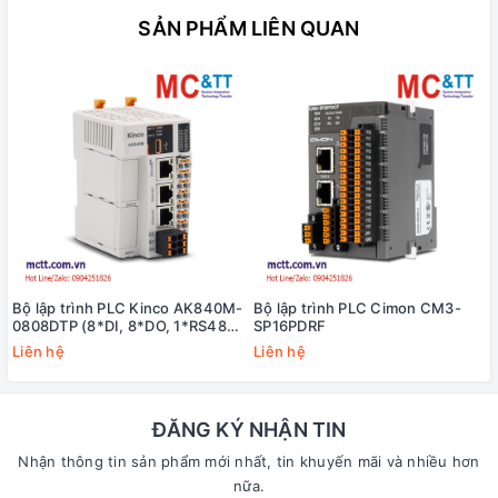
SẢN PHẨM LIÊN QUAN
Bộ lập trình PLC Kinco AK840M-
Bộ lập trình PLC Cimon CM3-
0808DTP (8*DI, 8*DO, 1*RS485,
SP16PDRF
2*Ethernet, 1*EtherCAT)
Liên hệ
Liên hệ
ĐĂNG KÝ NHẬN TIN
Nhận thông tin sản phẩm mới nhất, tin khuyến mãi và nhiều hơn
nữa.