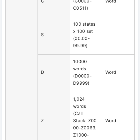
C
(C0000-
Word
C0511)
100 states
x 100 set
S
-
(00.00-
99.99)
10000
words
D
Word
(D0000-
D9999)
1,024
words
(Call
Z
Stack: Z00
Word
00-Z0063,
Z1000-