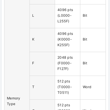
4096 pts
L
(L0000-
Bit
L255F)
4096 pts
K
(K0000-
Bit
K255F)
2048 pts
F
(F0000-
Bit
F127F)
512 pts
T
(T0000-
Word
T0511)
Memory
Type
512 pts