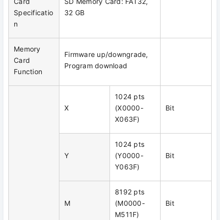
Card
SD Memory Card: FAT32,
Specificatio
32 GB
n
Memory
Firmware up/downgrade,
Card
Program download
Function
1024 pts
X
(X0000-
Bit
X063F)
1024 pts
Y
(Y0000-
Bit
Y063F)
8192 pts
M
(M0000-
Bit
M511F)