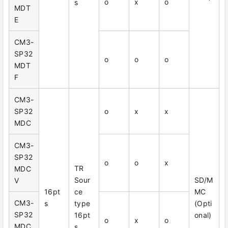
o
x
o
s
MDT
E
CM3-
SP32
o
o
o
MDT
F
CM3-
SP32
o
x
x
MDC
CM3-
SP32
o
o
x
TR
MDC
Sour
SD/M
V
16pt
ce
MC
CM3-
s
type
(Opti
SP32
16pt
onal)
o
x
o
MDC
s