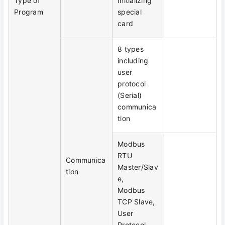
Type of
Initializing
Program
special
card
8 types
including
user
protocol
(Serial)
communica
tion
Modbus
RTU
Communica
Master/Slav
tion
e,
Modbus
TCP Slave,
User
Protocol