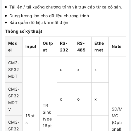
Tải lên / tải xuống chương trình và truy cập từ xa có sẵn.
Dung lượng lớn cho dữ liệu chương trình
Bảo quản dữ liệu khi mất điện
Thông số kỹ thuật
Mod
Outp
RS-
RS-
Ethe
Input
Note
el
ut
232
485
rnet
CM3-
SP32
o
x
x
MDT
CM3-
SP32
o
o
x
MDT
TR
SD/M
V
Sink
16pt
MC
type
CM3-
s
(Opti
16pt
SP32
onal)