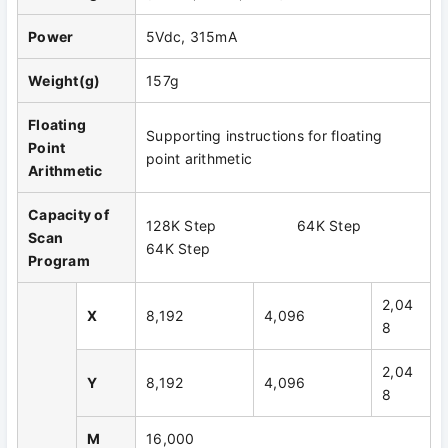
Power
5Vdc, 315mA
Weight(g)
157g
Floating
Supporting instructions for floating
Point
point arithmetic
Arithmetic
Capacity of
128K Step 64K Step
Scan
64K Step
Program
2,04
X
8,192
4,096
8
2,04
Y
8,192
4,096
8
M
16,000