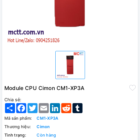
Module CPU Cimon CM1-XP3A
Chia sẻ:
Share
Facebook
Twitter
Email
LinkedIn
Reddit
Tumblr
Mã sản phẩm:
CM1-XP3A
Thương hiệu:
Cimon
Tình trạng:
Còn hàng