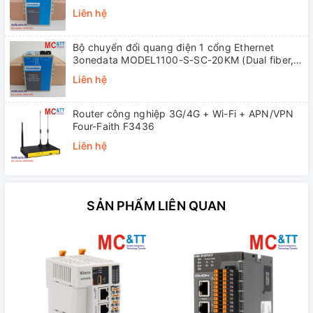
(Dual fiber, Single-mode, SC, 20KM)
Liên hệ
Bộ chuyển đổi quang điện 1 cổng Ethernet
3onedata MODEL1100-S-SC-20KM (Dual fiber,
Single-mode, SC, 20KM)
Liên hệ
Router công nghiệp 3G/4G + Wi-Fi + APN/VPN
Four-Faith F3436
Liên hệ
SẢN PHẨM LIÊN QUAN