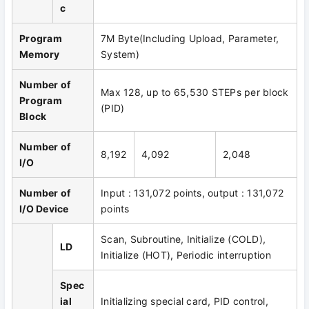
c
Program
7M Byte(Including Upload, Parameter,
Memory
System)
Number of
Max 128, up to 65,530 STEPs per block
Program
(PID)
Block
Number of
8,192
4,092
2,048
I/O
Number of
Input : 131,072 points, output : 131,072
I/O Device
points
Scan, Subroutine, Initialize (COLD),
LD
Initialize (HOT), Periodic interruption
Spec
ial
Initializing special card, PID control,