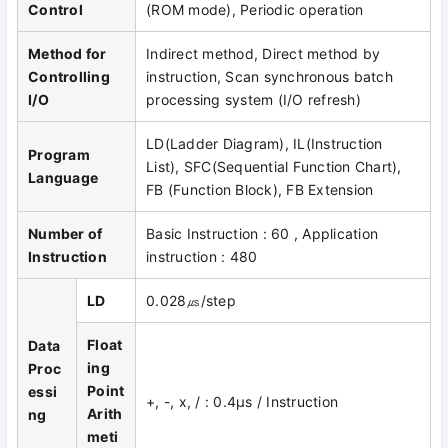
Control
(ROM mode), Periodic operation
Method for
Indirect method, Direct method by
Controlling
instruction, Scan synchronous batch
I/O
processing system (I/O refresh)
LD(Ladder Diagram), IL(Instruction
Program
List), SFC(Sequential Function Chart),
Language
FB (Function Block), FB Extension
Number of
Basic Instruction : 60 , Application
Instruction
instruction : 480
LD
0.028㎲/step
Float
Data
ing
Proc
Point
essi
+, -, x, / : 0.4μs / Instruction
Arith
ng
meti