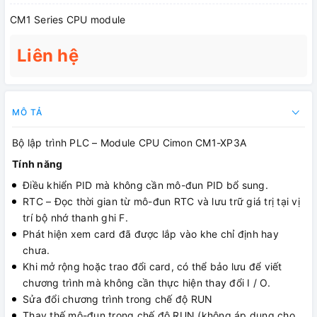
CM1 Series CPU module
Liên hệ
MÔ TẢ
Bộ lập trình PLC – Module CPU Cimon CM1-XP3A
Tính năng
Điều khiển PID mà không cần mô-đun PID bổ sung.
RTC – Đọc thời gian từ mô-đun RTC và lưu trữ giá trị tại vị
trí bộ nhớ thanh ghi F.
Phát hiện xem card đã được lắp vào khe chỉ định hay
chưa.
Khi mở rộng hoặc trao đổi card, có thể bảo lưu để viết
chương trình mà không cần thực hiện thay đổi I / O.
Sửa đổi chương trình trong chế độ RUN
Thay thế mô-đun trong chế độ RUN (không áp dụng cho