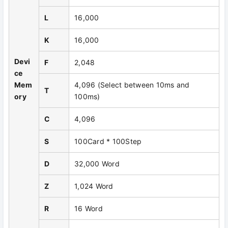
L
16,000
K
16,000
Devi
F
2,048
ce
Mem
4,096 (Select between 10ms and
T
ory
100ms)
C
4,096
S
100Card * 100Step
D
32,000 Word
Z
1,024 Word
R
16 Word