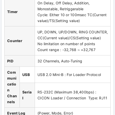
On Delay, Off Delay, Addition,
Monostable, Retriggerable
Timer
Cycle: Either 10 or 100msec TC(Current
value)/TS(Setting value)
UP, DOWN, UP/DOWN, RING COUNTER,
CC(Current value)/CS(Setting value)
Counter
No limitation on number of points
Count range : -32,768 ~ +32,767
PID
32 Channels, Auto-Tuning
Com
USB
USB 2.0 Mini-B : For Loader Protocol
muni
catio
n
Seria
RS-232C (Maximum 38,400bps) :
Chan
l
CICON Loader / Connection Type: RJ11
nels
Event Log
(Power, Mode, Error)