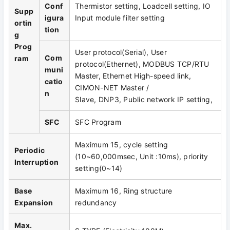
Conf
Thermistor setting, Loadcell setting, IO
Supp
igura
Input module filter setting
ortin
tion
g
Prog
User protocol(Serial), User
Com
ram
protocol(Ethernet), MODBUS TCP/RTU
muni
Master, Ethernet High-speed link,
catio
CIMON-NET Master /
n
Slave, DNP3, Public network IP setting,
SFC
SFC Program
Maximum 15, cycle setting
Periodic
(10~60,000msec, Unit :10ms), priority
Interruption
setting(0~14)
Base
Maximum 16, Ring structure
Expansion
redundancy
Max.