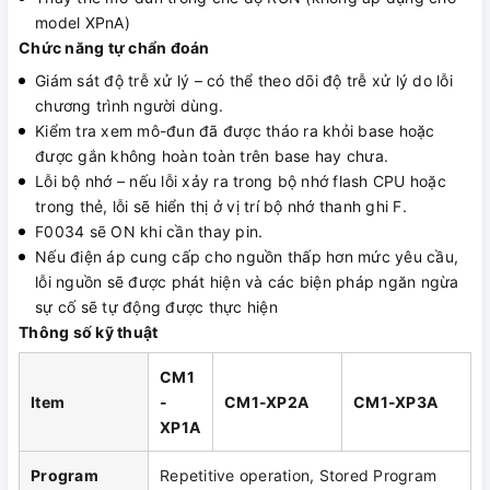
model XPnA)
Chức năng tự chẩn đoán
Giám sát độ trễ xử lý – có thể theo dõi độ trễ xử lý do lỗi
chương trình người dùng.
Kiểm tra xem mô-đun đã được tháo ra khỏi base hoặc
được gắn không hoàn toàn trên base hay chưa.
Lỗi bộ nhớ – nếu lỗi xảy ra trong bộ nhớ flash CPU hoặc
trong thẻ, lỗi sẽ hiển thị ở vị trí bộ nhớ thanh ghi F.
F0034 sẽ ON khi cần thay pin.
Nếu điện áp cung cấp cho nguồn thấp hơn mức yêu cầu,
lỗi nguồn sẽ được phát hiện và các biện pháp ngăn ngừa
sự cố sẽ tự động được thực hiện
Thông số kỹ thuật
CM1
Item
-
CM1-XP2A
CM1-XP3A
XP1A
Program
Repetitive operation, Stored Program