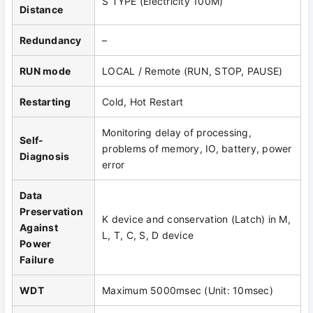
S TYPE (Electricity 100M)
Distance
Redundancy
–
RUN mode
LOCAL / Remote (RUN, STOP, PAUSE)
Restarting
Cold, Hot Restart
Monitoring delay of processing,
Self-
problems of memory, IO, battery, power
Diagnosis
error
Data
Preservation
K device and conservation (Latch) in M,
Against
L, T, C, S, D device
Power
Failure
WDT
Maximum 5000msec (Unit: 10msec)