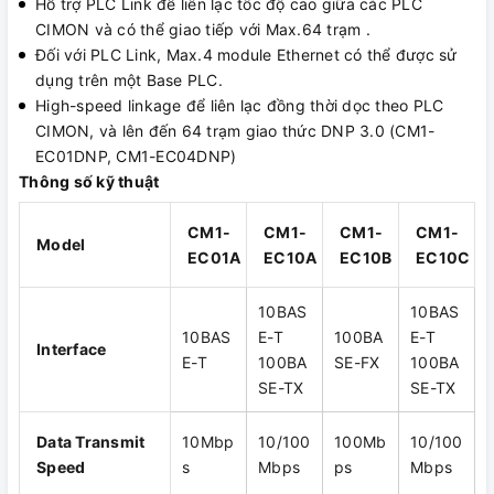
Hỗ trợ PLC Link để liên lạc tốc độ cao giữa các PLC
CIMON và có thể giao tiếp với Max.64 trạm .
Đối với PLC Link, Max.4 module Ethernet có thể được sử
dụng trên một Base PLC.
High-speed linkage để liên lạc đồng thời dọc theo PLC
CIMON, và lên đến 64 trạm giao thức DNP 3.0 (CM1-
EC01DNP, CM1-EC04DNP)
Thông số kỹ thuật
CM1-
CM1-
CM1-
CM1-
Model
EC01A
EC10A
EC10B
EC10C
10BAS
10BAS
10BAS
E-T
100BA
E-T
Interface
E-T
100BA
SE-FX
100BA
SE-TX
SE-TX
Data Transmit
10Mbp
10/100
100Mb
10/100
Speed
s
Mbps
ps
Mbps