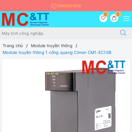
0904251826
0
0
Trang chủ
Module truyền thông
Module truyền thông 1 cổng quang Cimon CM1-EC10B