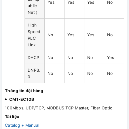
Yes
Yes
Yes
No
ublic
Net )
High
Speed
No
Yes
Yes
No
PLC
Link
DHCP
No
No
No
Yes
DNP3.
No
No
No
No
0
Thông tin đặt hàng
CM1-EC10B
100Mbps, UDP/TCP, MODBUS TCP Master, Fiber Optic
Tài liệu
Catalog + Manual