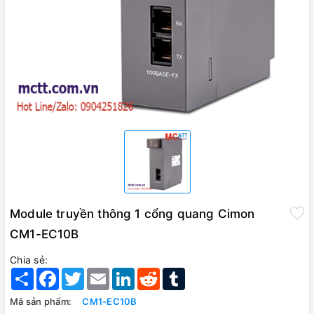
Module truyền thông 1 cổng quang Cimon
CM1-EC10B
Chia sẻ:
Share
Facebook
Twitter
Email
LinkedIn
Reddit
Tumblr
Mã sản phẩm:
CM1-EC10B