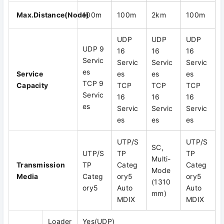
Max.Distance(Node)
100m
100m
2km
100m
UDP
UDP
UDP
UDP 9
16
16
16
Servic
Servic
Servic
Servic
es
Service
es
es
es
TCP 9
Capacity
TCP
TCP
TCP
Servic
16
16
16
es
Servic
Servic
Servic
es
es
es
UTP/S
UTP/S
SC,
UTP/S
TP
TP
Multi-
Transmission
TP
Categ
Categ
Mode
Media
Categ
ory5
ory5
(1310
ory5
Auto
Auto
mm)
MDIX
MDIX
Loader
Yes(UDP)