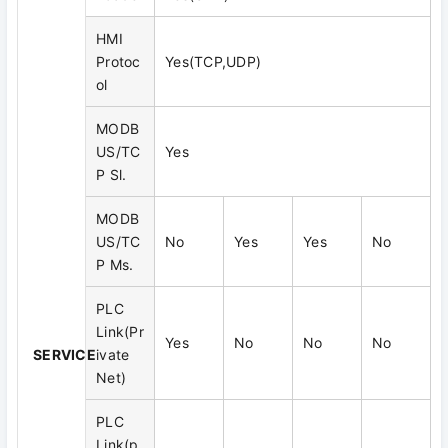
HMI
Protoc
Yes(TCP,UDP)
ol
MODB
US/TC
Yes
P Sl.
MODB
US/TC
No
Yes
Yes
No
P Ms.
PLC
Link(Pr
Yes
No
No
No
SERVICE
ivate
Net)
PLC
Link(p