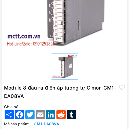
Module 8 đầu ra điện áp tương tự Cimon CM1-
DA08VA
Chia sẻ:
Share
Facebook
Twitter
Email
LinkedIn
Reddit
Tumblr
Mã sản phẩm:
CM1-DA08VA