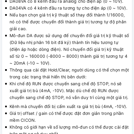
DA08VA có 8 kênh đầu ra analog cho điện áp (0 ~ 10V).
DA04VA có 4 kênh đầu ra tương tự cho điện áp (0 ~ 10V).
Nếu bạn chọn giá trị kỹ thuật số thay đổi thành 1/16000,
nó có thể được chuyển đổi thành giá trị tương tự độ phân
giải cao.
Mô-đun DA được sử dụng để chuyển đổi giá trị kỹ thuật số
(Dữ liệu nhị phân 16 bit đã ký) thành tín hiệu tương tự
(điện áp hoặc dòng điện). Nó chuyển đổi giá trị kỹ thuật
số từ 0 ~ 160000 (-8000 ~ 8000) thành giá trị tương tự 4
~ 20mA (-10 ~ 10V).
Thông qua cài đặt Hold/Clear, người dùng có thể chọn một
trong các trạng thái hiển thị bên dưới:
Khi chế độ RUN được chuyển sang chế độ STOP, nó sẽ
xuất giá trị bù (4mA, -10V). Mặc dù chế độ RUN được
chuyển sang chế độ STOP, nó vẫn duy trì cùng một giá trị.
Kênh mà chuyển đổi bị cấm xuất ra giá trị bù (4mA, -10V).
Giá trị offset / gain có thể được đặt đơn giản trong phần
mềm CICON.
Không có giới hạn về số lượng mô-đun có thể được cài đặt
trên một cơ sở duy nhất.