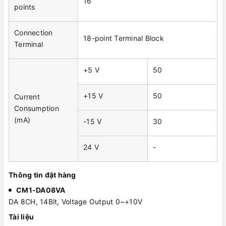
16
points
Connection
18-point Terminal Block
Terminal
+5 V
50
+15 V
50
Current
Consumption
(mA)
-15 V
30
24 V
-
Thông tin đặt hàng
CM1-DA08VA
DA 8CH, 14Bit, Voltage Output 0~+10V
Tài liệu