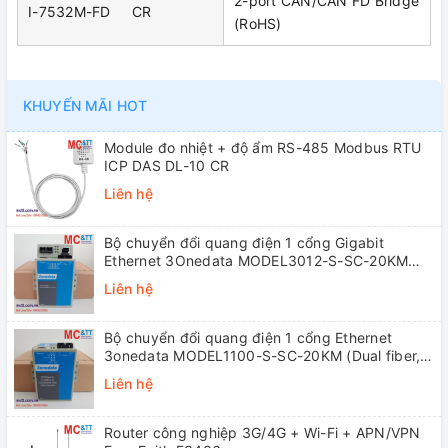
2-port CAN/CAN FD Bridge
I-7532M-FD CR
(RoHS)
KHUYẾN MÃI HOT
Module đo nhiệt + độ ẩm RS-485 Modbus RTU
ICP DAS DL-10 CR
Liên hệ
Bộ chuyển đổi quang điện 1 cổng Gigabit
Ethernet 3Onedata MODEL3012-S-SC-20KM
(Dual fiber, Single-mode, SC, 20KM)
Liên hệ
Bộ chuyển đổi quang điện 1 cổng Ethernet
3onedata MODEL1100-S-SC-20KM (Dual fiber,
Single-mode, SC, 20KM)
Liên hệ
Router công nghiệp 3G/4G + Wi-Fi + APN/VPN