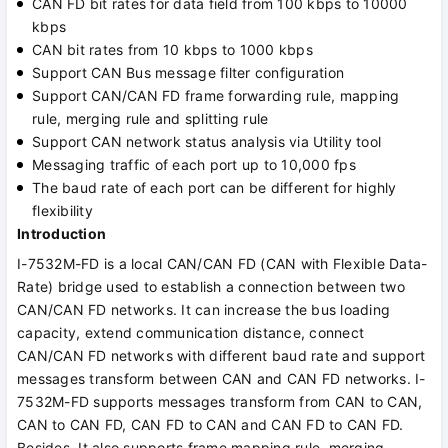
CAN FD bit rates for data field from 100 kbps to 10000
kbps
CAN bit rates from 10 kbps to 1000 kbps
Support CAN Bus message filter configuration
Support CAN/CAN FD frame forwarding rule, mapping
rule, merging rule and splitting rule
Support CAN network status analysis via Utility tool
Messaging traffic of each port up to 10,000 fps
The baud rate of each port can be different for highly
flexibility
Introduction
I-7532M-FD is a local CAN/CAN FD (CAN with Flexible Data-
Rate) bridge used to establish a connection between two
CAN/CAN FD networks. It can increase the bus loading
capacity, extend communication distance, connect
CAN/CAN FD networks with different baud rate and support
messages transform between CAN and CAN FD networks. I-
7532M-FD supports messages transform from CAN to CAN,
CAN to CAN FD, CAN FD to CAN and CAN FD to CAN FD.
Besides, It also supports frame mapping rule, merging