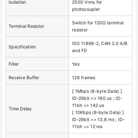
Isolation
2500 Vrms for
photocoupler
Switch for 120Ω terminal
Terminal Resistor
resistor
ISO 11898-2, CAN 2.0 A/B
Specification
and FD
Filter
Yes
Receive Buffer
128 frames
[ 1Mbps (8-byte Data) ]
ID-29bit => 160 us ; ID-
11bit => 142 us
Time Delay
[ 10Kbps (8-byte Data) ]
ID-29bit => 13.8 ms ; ID-
11bit => 12 ms