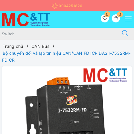
0904251826
0
0
Trang chủ
CAN Bus
Bộ chuyển đổi và lặp tín hiệu CAN/CAN FD ICP DAS I-7532RM-
FD CR