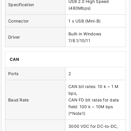
USB 2.0 High Speed
Specification
(480Mbps)
Connector
1 x USB (Mini-B)
Built-in Windows
Driver
7/8.1/10/11
CAN
Ports
2
CAN bit rates: 10 k ~ 1 M
bps,
Baud Rate
CAN FD bit rates for data
field: 100 k ~ 10M bps
(*Note1)
3000 VDC for DC-to-DC,