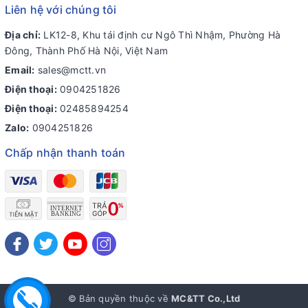
Liên hệ với chúng tôi
Địa chỉ:
LK12-8, Khu tái định cư Ngô Thì Nhậm, Phường Hà
Đông, Thành Phố Hà Nội, Việt Nam
Email:
sales@mctt.vn
Điện thoại:
0904251826
Điện thoại:
02485894254
Zalo:
0904251826
Chấp nhận thanh toán
© Bản quyền thuộc về
MC&TT Co.,Ltd