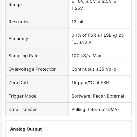
± 10V, ± 5V, ± 2.5V, ±
Range
1.25V
Resolution
12-bit
0.1% of FSR ±1 LSB @ 25
Accuracy
°C, ±10 V
Sampling Rate
100 kS/s. Max.
Overvoltage Protection
Continuous ±35 Vp-p
Zero Drift
15 ppm/°C of FSR
Trigger Mode
Software, Pacer, External
Data Transfer
Polling, Interrupt(DMA)
Analog Output