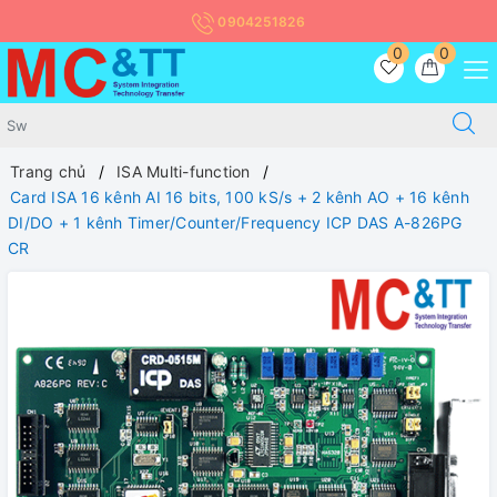
0904251826
0
0
Trang chủ
ISA Multi-function
Card ISA 16 kênh AI 16 bits, 100 kS/s + 2 kênh AO + 16 kênh
DI/DO + 1 kênh Timer/Counter/Frequency ICP DAS A-826PG
CR