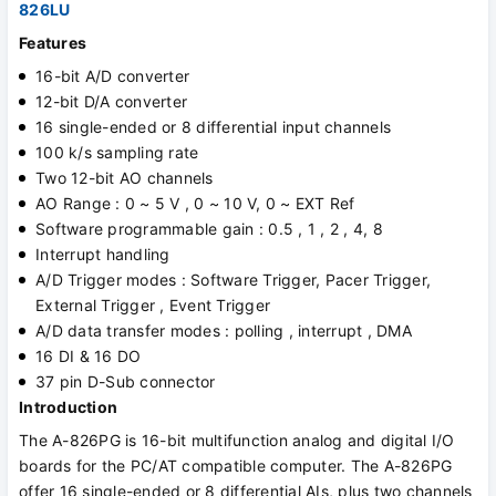
826LU
Features
16-bit A/D converter
12-bit D/A converter
16 single-ended or 8 differential input channels
100 k/s sampling rate
Two 12-bit AO channels
AO Range : 0 ~ 5 V , 0 ~ 10 V, 0 ~ EXT Ref
Software programmable gain : 0.5 , 1 , 2 , 4, 8
Interrupt handling
A/D Trigger modes : Software Trigger, Pacer Trigger,
External Trigger , Event Trigger
A/D data transfer modes : polling , interrupt , DMA
16 DI & 16 DO
37 pin D-Sub connector
Introduction
The A-826PG is 16-bit multifunction analog and digital I/O
boards for the PC/AT compatible computer. The A-826PG
offer 16 single-ended or 8 differential AIs, plus two channels