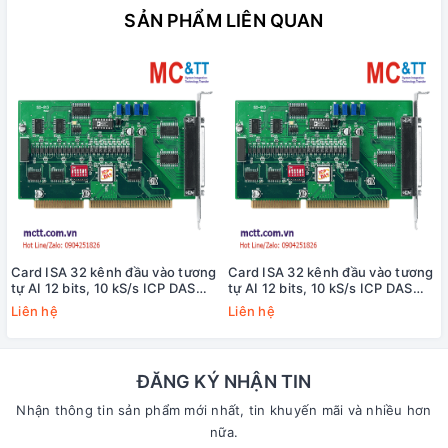
SẢN PHẨM LIÊN QUAN
Card ISA 32 kênh đầu vào tương
Card ISA 32 kênh đầu vào tương
tự AI 12 bits, 10 kS/s ICP DAS
tự AI 12 bits, 10 kS/s ICP DAS
t
ISO-813/S CR
ISO-813 CR
Liên hệ
Liên hệ
ĐĂNG KÝ NHẬN TIN
Nhận thông tin sản phẩm mới nhất, tin khuyến mãi và nhiều hơn
nữa.