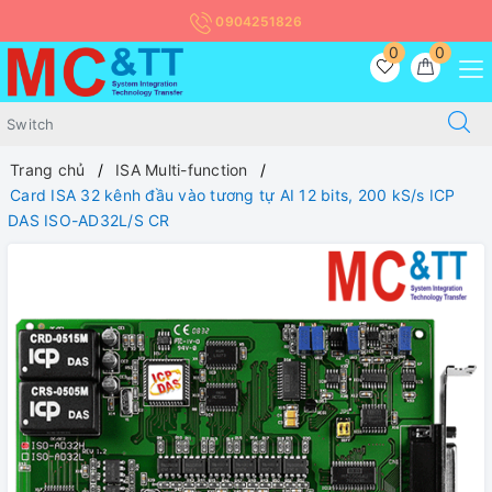
0904251826
0
0
Trang chủ
ISA Multi-function
Card ISA 32 kênh đầu vào tương tự AI 12 bits, 200 kS/s ICP
DAS ISO-AD32L/S CR