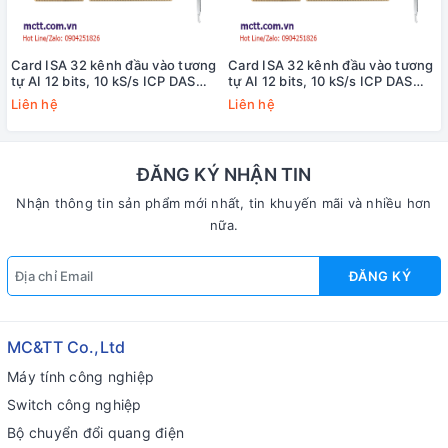
Card ISA 32 kênh đầu vào tương
Card ISA 32 kênh đầu vào tương
tự AI 12 bits, 10 kS/s ICP DAS
tự AI 12 bits, 10 kS/s ICP DAS
t
ISO-813/S CR
ISO-813 CR
Liên hệ
Liên hệ
ĐĂNG KÝ NHẬN TIN
Nhận thông tin sản phẩm mới nhất, tin khuyến mãi và nhiều hơn
nữa.
ĐĂNG KÝ
MC&TT Co.,Ltd
Máy tính công nghiệp
Switch công nghiệp
Bộ chuyển đổi quang điện