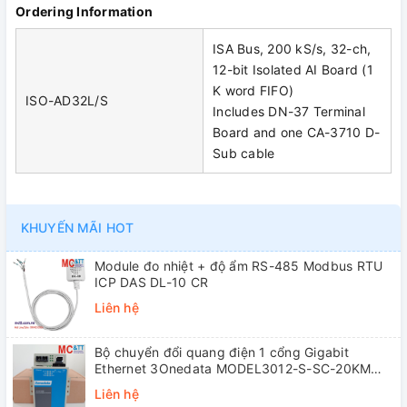
Ordering Information
ISA Bus, 200 kS/s, 32-ch,
12-bit Isolated AI Board (1
K word FIFO)
ISO-AD32L/S
Includes DN-37 Terminal
Board and one CA-3710 D-
Sub cable
KHUYẾN MÃI HOT
Module đo nhiệt + độ ẩm RS-485 Modbus RTU
ICP DAS DL-10 CR
Liên hệ
Bộ chuyển đổi quang điện 1 cổng Gigabit
Ethernet 3Onedata MODEL3012-S-SC-20KM
(Dual fiber, Single-mode, SC, 20KM)
Liên hệ