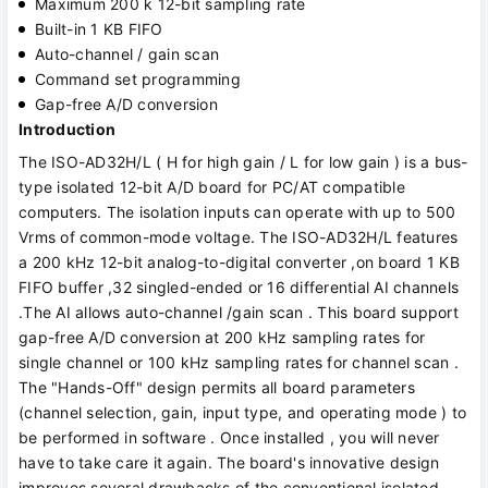
Maximum 200 k 12-bit sampling rate
Built-in 1 KB FIFO
Auto-channel / gain scan
Command set programming
Gap-free A/D conversion
Introduction
The ISO-AD32H/L ( H for high gain / L for low gain ) is a bus-
type isolated 12-bit A/D board for PC/AT compatible
computers. The isolation inputs can operate with up to 500
Vrms of common-mode voltage. The ISO-AD32H/L features
a 200 kHz 12-bit analog-to-digital converter ,on board 1 KB
FIFO buffer ,32 singled-ended or 16 differential AI channels
.The AI allows auto-channel /gain scan . This board support
gap-free A/D conversion at 200 kHz sampling rates for
single channel or 100 kHz sampling rates for channel scan .
The "Hands-Off" design permits all board parameters
(channel selection, gain, input type, and operating mode ) to
be performed in software . Once installed , you will never
have to take care it again. The board's innovative design
improves several drawbacks of the conventional isolated