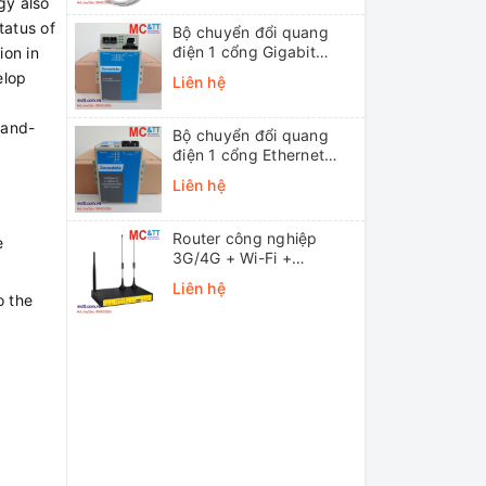
gy also
tatus of
Bộ chuyển đổi quang
điện 1 cổng Gigabit
ion in
Ethernet 3Onedata
elop
Liên hệ
MODEL3012-S-SC-
20KM (Dual fiber, Single-
-and-
mode, SC, 20KM)
Bộ chuyển đổi quang
điện 1 cổng Ethernet
3onedata MODEL1100-
Liên hệ
S-SC-20KM (Dual fiber,
Single-mode, SC, 20KM)
Router công nghiệp
e
3G/4G + Wi-Fi +
APN/VPN Four-Faith
Liên hệ
F3436
o the