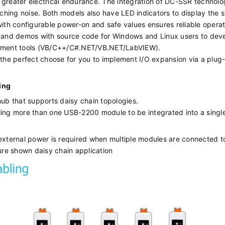
 greater electrical endurance. The integration of DC-SSR technolo
tching noise. Both models also have LED indicators to display the s
with configurable power-on and safe values ensures reliable operat
y and demos with source code for Windows and Linux users to dev
lopment tools (VB/C++/C#.NET/VB.NET/LabVIEW).
he perfect choose for you to implement I/O expansion via a plug
ing
b that supports daisy chain topologies.
ling more than one USB-2200 module to be integrated into a singl
ternal power is required when multiple modules are connected t
gure shown daisy chain application