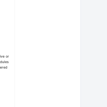
ive or
odules
wered