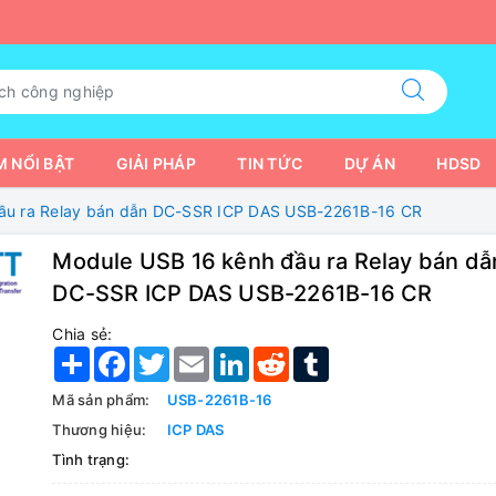
 NỔI BẬT
GIẢI PHÁP
TIN TỨC
DỰ ÁN
HDSD
ầu ra Relay bán dẫn DC-SSR ICP DAS USB-2261B-16 CR
Module USB 16 kênh đầu ra Relay bán dẫ
DC-SSR ICP DAS USB-2261B-16 CR
Chia sẻ:
Share
Facebook
Twitter
Email
LinkedIn
Reddit
Tumblr
Mã sản phẩm:
USB-2261B-16
Thương hiệu:
ICP DAS
Tình trạng: