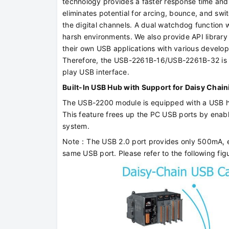
technology provides a faster response time and
eliminates potential for arcing, bounce, and swi
the digital channels. A dual watchdog function 
harsh environments. We also provide API librar
their own USB applications with various deve
Therefore, the USB-2261B-16/USB-2261B-32 is t
play USB interface.
Built-In USB Hub with Support for Daisy Chain
The USB-2200 module is equipped with a USB hu
This feature frees up the PC USB ports by enab
system.
Note：The USB 2.0 port provides only 500mA, ex
same USB port. Please refer to the following fi