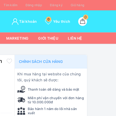
Tìm kiếm
Đăng nhập
Đăng ký
Giỏ hàng
0
0
Tài khoản
Yêu thích
MARKETING
GIỚI THIỆU
LIÊN HỆ
n
CHÍNH SÁCH CỬA HÀNG
Khi mua hàng tại website của chúng
tôi, quý khách sẽ được:
Thanh toán dễ dàng và bảo mật
Miễn phí vận chuyển với đơn hàng
từ 10.000.000đ
Bảo hành 1 năm do lỗi nhà sản
xuất