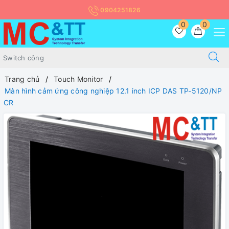
0904251826
0
0
Trang chủ
Touch Monitor
Màn hình cảm ứng công nghiệp 12.1 inch ICP DAS TP-5120/NP
CR