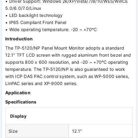
• Driver Support: Windows 2k/XP/Vista/7/8/10/WES/WinCE
5.0/6.0/7.0/Linux
• LED backlight technology
• IP65 Compliant Front Panel
• Wide operating temperature: -20 ~ +70°C
Introduction
The TP-5120/NP Panel Mount Monitor adopts a standard
12.1" TFT LCD screen with rugged aluminum front bezel and
supports 800 x 600 resolution, and -20 ~ +70°C operating
temperature. The TP-5120/NP is also guaranteed to work
with ICP DAS PAC control system, such as WP-5000 series,
LinPAC series and XP-9000 series.
Application
Specifications
Display
Size
12.1"