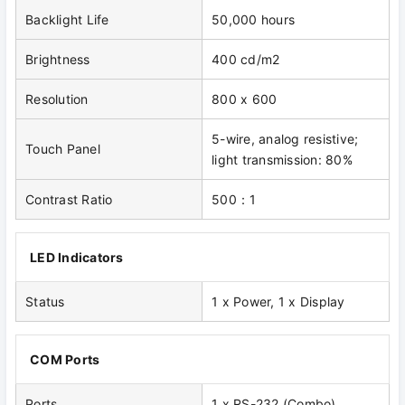
Backlight Life
50,000 hours
Brightness
400 cd/m2
Resolution
800 x 600
5-wire, analog resistive;
Touch Panel
light transmission: 80%
Contrast Ratio
500：1
LED Indicators
Status
1 x Power, 1 x Display
COM Ports
Ports
1 x RS-232 (Combo)