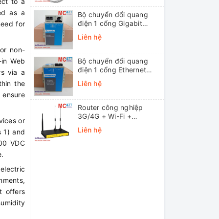
ct to a
ed as a
Bộ chuyển đổi quang
điện 1 cổng Gigabit
need for
Ethernet 3Onedata
Liên hệ
MODEL3012-S-SC-
 or non-
20KM (Dual fiber, Single-
mode, SC, 20KM)
t-in Web
Bộ chuyển đổi quang
điện 1 cổng Ethernet
s via a
3onedata MODEL1100-
hin the
Liên hệ
S-SC-20KM (Dual fiber,
o ensure
Single-mode, SC, 20KM)
Router công nghiệp
3G/4G + Wi-Fi +
vices or
APN/VPN Four-Faith
Liên hệ
s 1) and
F3436
000 VDC
e.
electric
onments,
t offers
umidity