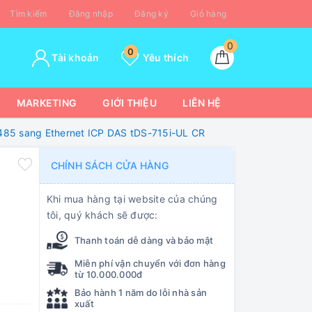
Tìm kiếm
Đăng nhập
Đăng ký
Giỏ hàng
0
0
Tài khoản
Yêu thích
MARKETING
GIỚI THIỆU
LIÊN HỆ
485 sang Ethernet ICP DAS tDS-715i-UL CR
CHÍNH SÁCH CỬA HÀNG
Khi mua hàng tại website của chúng
tôi, quý khách sẽ được:
Thanh toán dễ dàng và bảo mật
Miễn phí vận chuyển với đơn hàng
từ 10.000.000đ
Bảo hành 1 năm do lỗi nhà sản
xuất