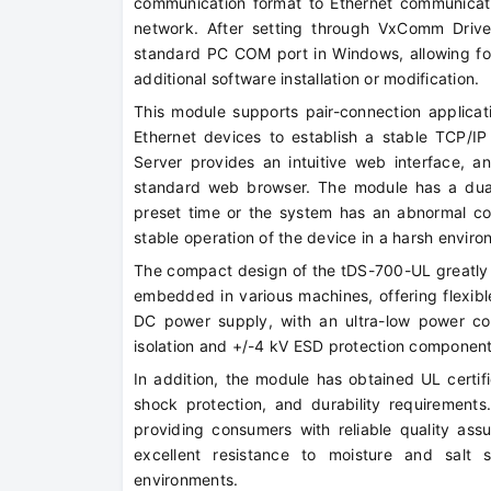
communication format to Ethernet communicati
network. After setting through VxComm Driver
standard PC COM port in Windows, allowing for
additional software installation or modification.
This module supports pair-connection applicatio
Ethernet devices to establish a stable TCP/IP
Server provides an intuitive web interface, 
standard web browser. The module has a dual
preset time or the system has an abnormal com
stable operation of the device in a harsh enviro
The compact design of the tDS-700-UL greatly sa
embedded in various machines, offering flexible
DC power supply, with an ultra-low power co
isolation and +/-4 kV ESD protection componen
In addition, the module has obtained UL certific
shock protection, and durability requirements
providing consumers with reliable quality ass
excellent resistance to moisture and salt s
environments.