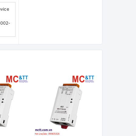
evice
-002-