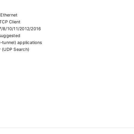
 Ethernet
TCP Client
7/8/10/11/2012/2016
s suggested
l-tunnel) applications
y (UDP Search)