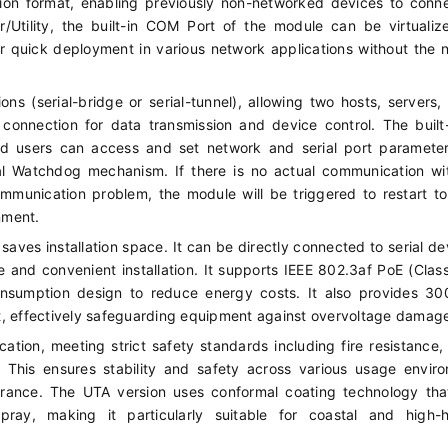
on format, enabling previously non-networked devices to conne
/Utility, the built-in COM Port of the module can be virtualiz
 quick deployment in various network applications without the 
ns (serial-bridge or serial-tunnel), allowing two hosts, servers,
 connection for data transmission and device control. The buil
and users can access and set network and serial port parameter
 Watchdog mechanism. If there is no actual communication wit
munication problem, the module will be triggered to restart t
nment.
ves installation space. It can be directly connected to serial de
 and convenient installation. It supports IEEE 802.3af PoE (Clas
nsumption design to reduce energy costs. It also provides 3
t, effectively safeguarding equipment against overvoltage damag
ation, meeting strict safety standards including fire resistance, 
. This ensures stability and safety across various usage envir
urance. The UTA version uses conformal coating technology tha
pray, making it particularly suitable for coastal and high-h