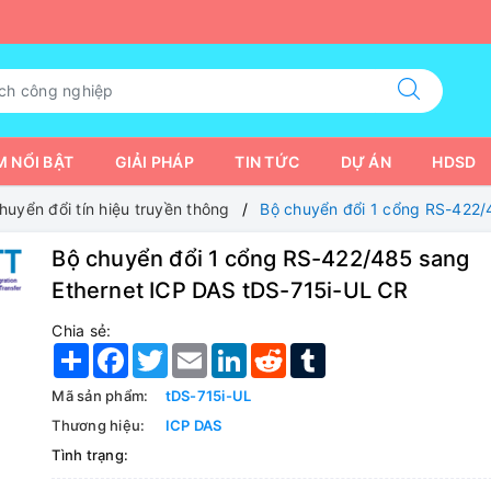
 NỔI BẬT
GIẢI PHÁP
TIN TỨC
DỰ ÁN
HDSD
huyển đổi tín hiệu truyền thông
Bộ chuyển đổi 1 cổng RS-422/
Bộ chuyển đổi 1 cổng RS-422/485 sang
Ethernet ICP DAS tDS-715i-UL CR
Chia sẻ:
Share
Facebook
Twitter
Email
LinkedIn
Reddit
Tumblr
Mã sản phẩm:
tDS-715i-UL
Thương hiệu:
ICP DAS
Tình trạng: