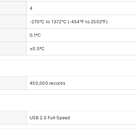
4
-270°C to 1372°C (-454°F to 2502°F)
0.1ºC
±0.5ºC
450,000 records
USB 2.0 Full-Speed