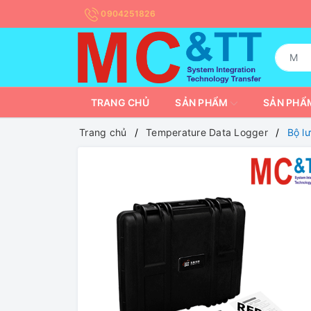
0904251826
TRANG CHỦ
SẢN PHẨM
SẢN PHẨM
Trang chủ
Temperature Data Logger
Bộ l