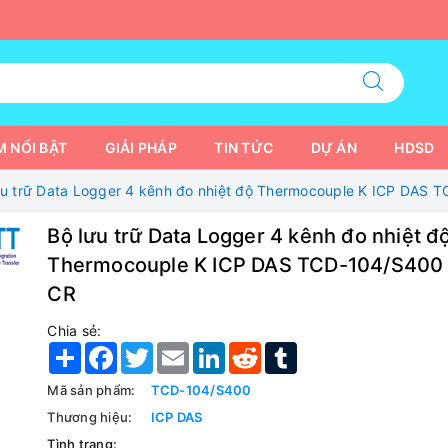
 NỔI BẬT
GIẢI PHÁP
TIN TỨC
DỰ ÁN
HDSD
ưu trữ Data Logger 4 kênh đo nhiệt độ Thermocouple K ICP DAS
Bộ lưu trữ Data Logger 4 kênh đo nhiệt đ
Thermocouple K ICP DAS TCD-104/S400
CR
Chia sẻ:
Share
Facebook
Twitter
Email
LinkedIn
Reddit
Tumblr
Mã sản phẩm:
TCD-104/S400
Thương hiệu:
ICP DAS
Tình trạng: