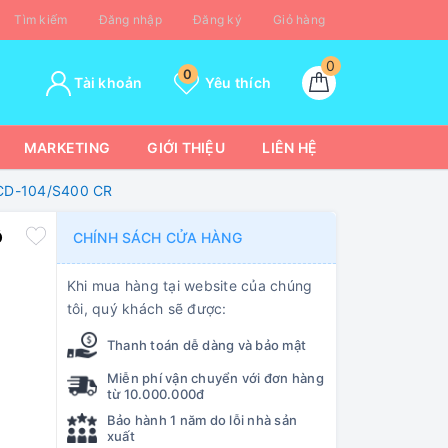
Tìm kiếm
Đăng nhập
Đăng ký
Giỏ hàng
0
0
Tài khoản
Yêu thích
MARKETING
GIỚI THIỆU
LIÊN HỆ
 TCD-104/S400 CR
ộ
CHÍNH SÁCH CỬA HÀNG
Khi mua hàng tại website của chúng
tôi, quý khách sẽ được:
Thanh toán dễ dàng và bảo mật
Miễn phí vận chuyển với đơn hàng
từ 10.000.000đ
Bảo hành 1 năm do lỗi nhà sản
xuất