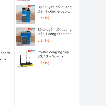
Bộ chuyển đổi quang
điện 1 cổng Gigabit
Ethernet 3Onedata
Liên hệ
MODEL3012-S-SC-
20KM (Dual fiber, Single-
mode, SC, 20KM)
Bộ chuyển đổi quang
điện 1 cổng Ethernet
3onedata MODEL1100-
Liên hệ
S-SC-20KM (Dual fiber,
Single-mode, SC, 20KM)
Router công nghiệp
andard
3G/4G + Wi-Fi +
gging
APN/VPN Four-Faith
Liên hệ
F3436