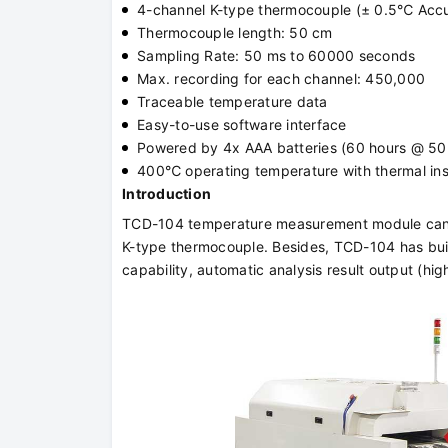
4-channel K-type thermocouple (± 0.5℃ Acc
Thermocouple length: 50 cm
Sampling Rate: 50 ms to 60000 seconds
Max. recording for each channel: 450,000
Traceable temperature data
Easy-to-use software interface
Powered by 4x AAA batteries (60 hours @ 50
400℃ operating temperature with thermal ins
Introduction
TCD-104 temperature measurement module can p
K-type thermocouple. Besides, TCD-104 has built
capability, automatic analysis result output (hig