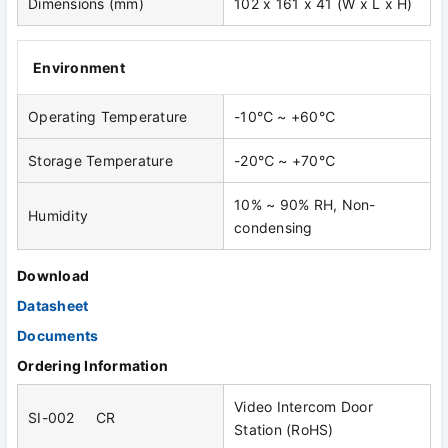
Dimensions (mm)
102 x 161 x 41 (W x L x H)
Environment
Operating Temperature
-10℃ ~ +60℃
Storage Temperature
-20℃ ~ +70℃
10% ~ 90% RH, Non-
Humidity
condensing
Download
Datasheet
Documents
Ordering Information
Video Intercom Door
SI-002 CR
Station (RoHS)