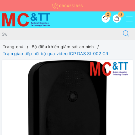
0904251826
0
0
Trang chủ
Bộ điều khiển giám sát an ninh
Trạm giao tiếp nội bộ qua video ICP DAS SI-002 CR