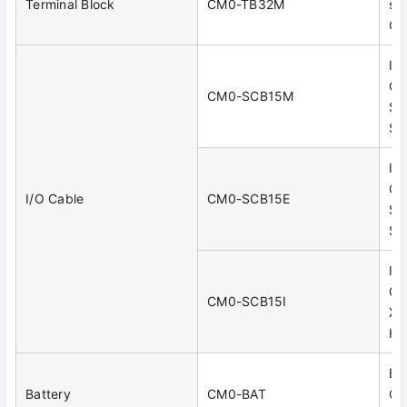
Terminal Block
CM0-TB32M
sc
CM
I/
CM
CM0-SCB15M
SP
SP
I/
CM
I/O Cable
CM0-SCB15E
SP
SP
I/
CM
CM0-SCB15I
XD
HS
Ba
Battery
CM0-BAT
CP