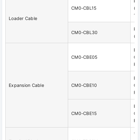
Pr
CM0-CBL15
(R
1.
Loader Cable
Pr
CM0-CBL30
(R
Ex
CM0-CBE05
CP
RJ
Ex
Expansion Cable
CM0-CBE10
CP
RJ
Ex
CM0-CBE15
CP
RJ
Te