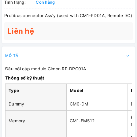
Tình trạng:
Còn hàng
Profibus connector Ass’y (used with CM1-PD01A, Remote I/O)
Liên hệ
MÔ TẢ
Đầu nối cáp module Cimon RP-DPC01A
Thông số kỹ thuật
Type
Model
De
Dummy
CM0-DM
Du
Fl
Memory
CM1-FM512
CM