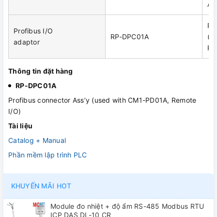
AA
Pr
Profibus I/O
RP-DPC01A
(u
adaptor
Re
Thông tin đặt hàng
RP-DPC01A
Profibus connector Ass’y (used with CM1-PD01A, Remote
I/O)
Tài liệu
Catalog + Manual
Phần mềm lập trình PLC
KHUYẾN MÃI HOT
Module đo nhiệt + độ ẩm RS-485 Modbus RTU
ICP DAS DL-10 CR